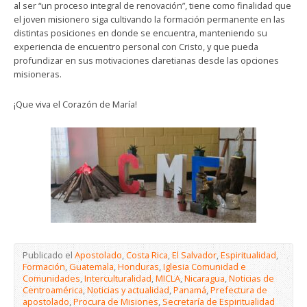
al ser “un proceso integral de renovación”, tiene como finalidad que
el joven misionero siga cultivando la formación permanente en las
distintas posiciones en donde se encuentra, manteniendo su
experiencia de encuentro personal con Cristo, y que pueda
profundizar en sus motivaciones claretianas desde las opciones
misioneras.
¡Que viva el Corazón de María!
Publicado el
Apostolado
,
Costa Rica
,
El Salvador
,
Espiritualidad
,
Formación
,
Guatemala
,
Honduras
,
Iglesia Comunidad e
Comunidades
,
Interculturalidad
,
MICLA
,
Nicaragua
,
Noticias de
Centroamérica
,
Noticias y actualidad
,
Panamá
,
Prefectura de
apostolado
,
Procura de Misiones
,
Secretaría de Espiritualidad