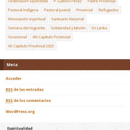
Ordenación sacerdotal
P. Gabino Pérez
Padre Provincial
Pastoral Indígena
Pastoral Juvenil
Provincial
Refugiados
Renovación espiritual
Santuario Nacional
Semana del migrante
Solidaridad y Misión
Sri Lanka
Vocacional
XIV Capítulo Provincial
XV Capítulo Provincial 2025
Meta
Acceder
RSS
de las entradas
RSS
de los comentarios
WordPress.org
Espiritualidad