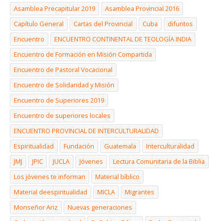
Asamblea Precapitular 2019
Asamblea Provincial 2016
Capítulo General
Cartas del Provincial
Cuba
difuntos
Encuentro
ENCUENTRO CONTINENTAL DE TEOLOGÍA INDIA
Encuentro de Formación en Misión Compartida
Encuentro de Pastoral Vocacional
Encuentro de Solidaridad y Misión
Encuentro de Superiores 2019
Encuentro de superiores locales
ENCUENTRO PROVINCIAL DE INTERCULTURALIDAD
Espiritualidad
Fundación
Guatemala
Interculturalidad
JMJ
JPIC
JUCLA
Jóvenes
Lectura Comunitaria de la Biblia
Los jóvenes te informan
Material bíblico
Material deespiritualidad
MICLA
Migrantes
Monseñor Ariz
Nuevas generaciones