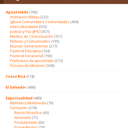
Apostolado
(743)
Animacion Biblica
(222)
Iglesia Comunidad e Comunidades
(409)
Interculturalidad
(555)
Justicia y Paz (JPIC)
(551)
Medios de Comunicación
(151)
Noticias y Comunicados
(193)
Nuevas Generaciones
(217)
Pastoral Educativa
(134)
Pastoral Vocacional
(193)
Prefectura de apostolado
(513)
Procura de Misiones
(500)
Costa Rica
(518)
El Salvador
(486)
Espiritualidad
(480)
Biblioteca Multimedia
(70)
Formación
(318)
Bienio filosofico
(65)
Noviciado
(71)
Postulantado
(63)
Propedéutico
(70)