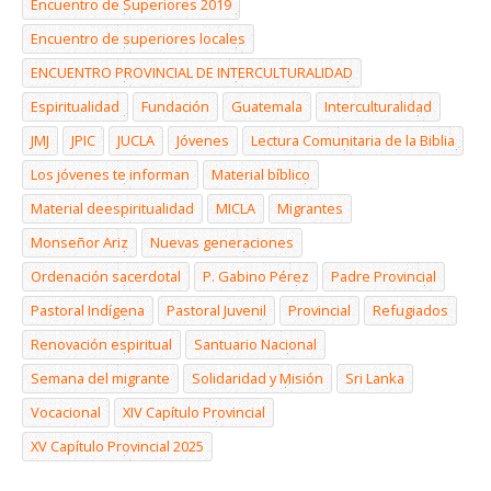
Encuentro de Superiores 2019
Encuentro de superiores locales
ENCUENTRO PROVINCIAL DE INTERCULTURALIDAD
Espiritualidad
Fundación
Guatemala
Interculturalidad
JMJ
JPIC
JUCLA
Jóvenes
Lectura Comunitaria de la Biblia
Los jóvenes te informan
Material bíblico
Material deespiritualidad
MICLA
Migrantes
Monseñor Ariz
Nuevas generaciones
Ordenación sacerdotal
P. Gabino Pérez
Padre Provincial
Pastoral Indígena
Pastoral Juvenil
Provincial
Refugiados
Renovación espiritual
Santuario Nacional
Semana del migrante
Solidaridad y Misión
Sri Lanka
Vocacional
XIV Capítulo Provincial
XV Capítulo Provincial 2025