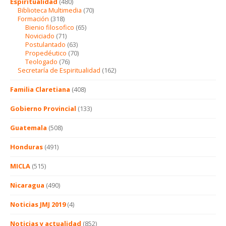
Espiritualidad
(480)
Biblioteca Multimedia
(70)
Formación
(318)
Bienio filosofico
(65)
Noviciado
(71)
Postulantado
(63)
Propedéutico
(70)
Teologado
(76)
Secretaría de Espiritualidad
(162)
Familia Claretiana
(408)
Gobierno Provincial
(133)
Guatemala
(508)
Honduras
(491)
MICLA
(515)
Nicaragua
(490)
Noticias JMJ 2019
(4)
Noticias y actualidad
(852)