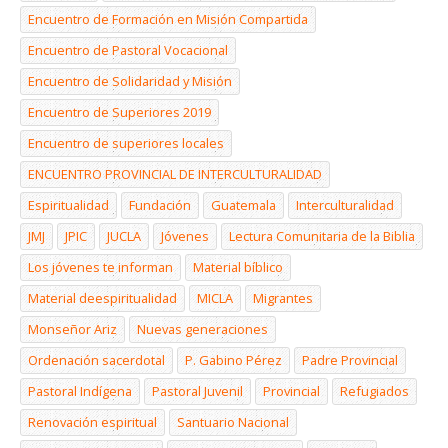
Encuentro de Formación en Misión Compartida
Encuentro de Pastoral Vocacional
Encuentro de Solidaridad y Misión
Encuentro de Superiores 2019
Encuentro de superiores locales
ENCUENTRO PROVINCIAL DE INTERCULTURALIDAD
Espiritualidad
Fundación
Guatemala
Interculturalidad
JMJ
JPIC
JUCLA
Jóvenes
Lectura Comunitaria de la Biblia
Los jóvenes te informan
Material bíblico
Material deespiritualidad
MICLA
Migrantes
Monseñor Ariz
Nuevas generaciones
Ordenación sacerdotal
P. Gabino Pérez
Padre Provincial
Pastoral Indígena
Pastoral Juvenil
Provincial
Refugiados
Renovación espiritual
Santuario Nacional