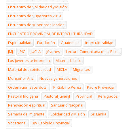
Encuentro de Solidaridad y Misión
Encuentro de Superiores 2019
Encuentro de superiores locales
ENCUENTRO PROVINCIAL DE INTERCULTURALIDAD
Espiritualidad
Fundación
Guatemala
Interculturalidad
JMJ
JPIC
JUCLA
Jóvenes
Lectura Comunitaria de la Biblia
Los jóvenes te informan
Material bíblico
Material deespiritualidad
MICLA
Migrantes
Monseñor Ariz
Nuevas generaciones
Ordenación sacerdotal
P. Gabino Pérez
Padre Provincial
Pastoral Indígena
Pastoral Juvenil
Provincial
Refugiados
Renovación espiritual
Santuario Nacional
Semana del migrante
Solidaridad y Misión
Sri Lanka
Vocacional
XIV Capítulo Provincial