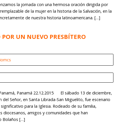
zamos la jornada con una hermosa oración dirigida por
rremplazable de la mujer en la historia de la Salvación, en la
ncretamente de nuestra historia latinoamericana. […]
D POR UN NUEVO PRESBÍTERO
riomcs
 Panamá, Panamá 22.12.2015 El sábado 13 de diciembre,
ón del Señor, en Santa Librada-San Miguelito, fue escenario
nificativo para la Iglesia. Rodeado de su familia,
es diocesanos, amigos y comunidades que han
 Bolaños […]