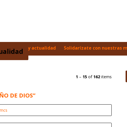
Noticias y actualidad
Solidarízate con nuestras 
tualidad
1
–
15
of
162
items
ÑO DE DIOS”
omcs