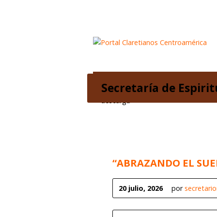
Inicio
Acerca de nosotros
Secretaría de Espiri
“ABRAZANDO EL SUE
20 julio, 2026
por
secretari