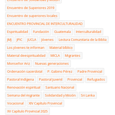
Encuentro de Superiores 2019
Encuentro de superiores locales
ENCUENTRO PROVINCIAL DE INTERCULTURALIDAD
Espiritualidad
Fundación
Guatemala
Interculturalidad
JMJ
JPIC
JUCLA
Jóvenes
Lectura Comunitaria de la Biblia
Los jóvenes te informan
Material bíblico
Material deespiritualidad
MICLA
Migrantes
Monseñor Ariz
Nuevas generaciones
Ordenación sacerdotal
P. Gabino Pérez
Padre Provincial
Pastoral Indígena
Pastoral Juvenil
Provincial
Refugiados
Renovación espiritual
Santuario Nacional
Semana del migrante
Solidaridad y Misión
Sri Lanka
Vocacional
XIV Capítulo Provincial
XV Capítulo Provincial 2025