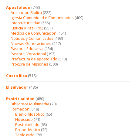
Apostolado
(743)
Animacion Biblica
(222)
Iglesia Comunidad e Comunidades
(409)
Interculturalidad
(555)
Justicia y Paz (JPIC)
(551)
Medios de Comunicación
(151)
Noticias y Comunicados
(193)
Nuevas Generaciones
(217)
Pastoral Educativa
(134)
Pastoral Vocacional
(193)
Prefectura de apostolado
(513)
Procura de Misiones
(500)
Costa Rica
(518)
El Salvador
(486)
Espiritualidad
(480)
Biblioteca Multimedia
(70)
Formación
(318)
Bienio filosofico
(65)
Noviciado
(71)
Postulantado
(63)
Propedéutico
(70)
Teologado
(76)