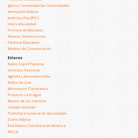
Iglesia Comunidad de Comunidades
Animación Bíblica
Justicia y Paz (JPIC)
Interculturalidad
Procura de Misiones
Nuevas Generaciones
Pastoral Educativa
Medios de Comunicación
Enlaces
Radio Claret Panamá
Servicios Koinonía
Agenda Latinoamericana
Biblia On Line
Misioneros Claretianos
Proyecto La Fragua
Museo de los mártires
Ciudad redonda
Prefectura General de Apostolado
Diario Bíblico
Red Bíblica Claretiana de América
MICLA