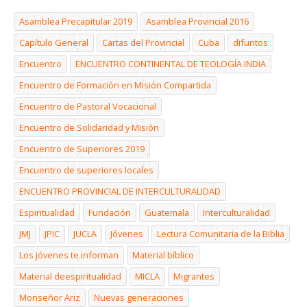
Asamblea Precapitular 2019
Asamblea Provincial 2016
Capítulo General
Cartas del Provincial
Cuba
difuntos
Encuentro
ENCUENTRO CONTINENTAL DE TEOLOGÍA INDIA
Encuentro de Formación en Misión Compartida
Encuentro de Pastoral Vocacional
Encuentro de Solidaridad y Misión
Encuentro de Superiores 2019
Encuentro de superiores locales
ENCUENTRO PROVINCIAL DE INTERCULTURALIDAD
Espiritualidad
Fundación
Guatemala
Interculturalidad
JMJ
JPIC
JUCLA
Jóvenes
Lectura Comunitaria de la Biblia
Los jóvenes te informan
Material bíblico
Material deespiritualidad
MICLA
Migrantes
Monseñor Ariz
Nuevas generaciones