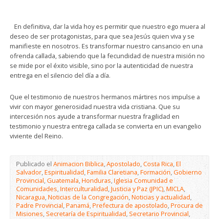
En definitiva, dar la vida hoy es permitir que nuestro ego muera al
deseo de ser protagonistas, para que sea Jesús quien viva y se
manifieste en nosotros. Es transformar nuestro cansancio en una
ofrenda callada, sabiendo que la fecundidad de nuestra misión no
se mide por el éxito visible, sino por la autenticidad de nuestra
entrega en el silencio del día a día.
Que el testimonio de nuestros hermanos mártires nos impulse a
vivir con mayor generosidad nuestra vida cristiana. Que su
intercesión nos ayude a transformar nuestra fragilidad en
testimonio y nuestra entrega callada se convierta en un evangelio
viviente del Reino.
Publicado el
Animacion Biblica
,
Apostolado
,
Costa Rica
,
El
Salvador
,
Espiritualidad
,
Familia Claretiana
,
Formación
,
Gobierno
Provincial
,
Guatemala
,
Honduras
,
Iglesia Comunidad e
Comunidades
,
Interculturalidad
,
Justicia y Paz (JPIC)
,
MICLA
,
Nicaragua
,
Noticias de la Congregación
,
Noticias y actualidad
,
Padre Provincial
,
Panamá
,
Prefectura de apostolado
,
Procura de
Misiones
,
Secretaría de Espiritualidad
,
Secretario Provincial
,