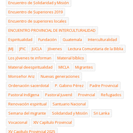
Encuentro de Solidaridad y Misión
Encuentro de Superiores 2019
Encuentro de superiores locales
ENCUENTRO PROVINCIAL DE INTERCULTURALIDAD
Espiritualidad
Fundación
Guatemala
Interculturalidad
JMJ
JPIC
JUCLA
Jóvenes
Lectura Comunitaria de la Biblia
Los jóvenes te informan
Material bíblico
Material deespiritualidad
MICLA
Migrantes
Monseñor Ariz
Nuevas generaciones
Ordenación sacerdotal
P. Gabino Pérez
Padre Provincial
Pastoral Indígena
Pastoral Juvenil
Provincial
Refugiados
Renovación espiritual
Santuario Nacional
Semana del migrante
Solidaridad y Misión
Sri Lanka
Vocacional
XIV Capítulo Provincial
XV Capítulo Provincial 2025