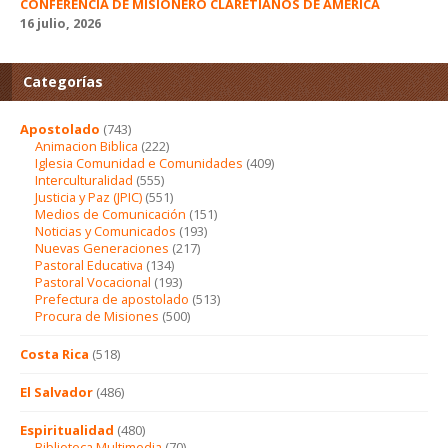
CONFERENCIA DE MISIONERO CLARETIANOS DE AMÉRICA
16 julio, 2026
Categorías
Apostolado
(743)
Animacion Biblica
(222)
Iglesia Comunidad e Comunidades
(409)
Interculturalidad
(555)
Justicia y Paz (JPIC)
(551)
Medios de Comunicación
(151)
Noticias y Comunicados
(193)
Nuevas Generaciones
(217)
Pastoral Educativa
(134)
Pastoral Vocacional
(193)
Prefectura de apostolado
(513)
Procura de Misiones
(500)
Costa Rica
(518)
El Salvador
(486)
Espiritualidad
(480)
Biblioteca Multimedia
(70)