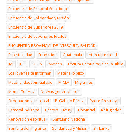
Encuentro de Pastoral Vocacional
Encuentro de Solidaridad y Misión
Encuentro de Superiores 2019
Encuentro de superiores locales
ENCUENTRO PROVINCIAL DE INTERCULTURALIDAD
Espiritualidad
Fundación
Guatemala
Interculturalidad
JMJ
JPIC
JUCLA
Jóvenes
Lectura Comunitaria de la Biblia
Los jóvenes te informan
Material bíblico
Material deespiritualidad
MICLA
Migrantes
Monseñor Ariz
Nuevas generaciones
Ordenación sacerdotal
P. Gabino Pérez
Padre Provincial
Pastoral Indígena
Pastoral Juvenil
Provincial
Refugiados
Renovación espiritual
Santuario Nacional
Semana del migrante
Solidaridad y Misión
Sri Lanka