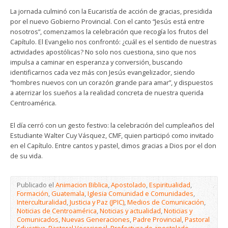
La jornada culminó con la Eucaristía de acción de gracias, presidida
por el nuevo Gobierno Provincial. Con el canto “Jesús está entre
nosotros”, comenzamos la celebración que recogía los frutos del
Capítulo. El Evangelio nos confrontó: ¿cuál es el sentido de nuestras
actividades apostólicas? No solo nos cuestiona, sino que nos
impulsa a caminar en esperanza y conversión, buscando
identificarnos cada vez más con Jesús evangelizador, siendo
“hombres nuevos con un corazón grande para amar”, y dispuestos
a aterrizar los sueños a la realidad concreta de nuestra querida
Centroamérica.
El día cerró con un gesto festivo: la celebración del cumpleaños del
Estudiante Walter Cuy Vásquez, CMF, quien participó como invitado
en el Capítulo. Entre cantos y pastel, dimos gracias a Dios por el don
de su vida.
Publicado el
Animacion Biblica
,
Apostolado
,
Espiritualidad
,
Formación
,
Guatemala
,
Iglesia Comunidad e Comunidades
,
Interculturalidad
,
Justicia y Paz (JPIC)
,
Medios de Comunicación
,
Noticias de Centroamérica
,
Noticias y actualidad
,
Noticias y
Comunicados
,
Nuevas Generaciones
,
Padre Provincial
,
Pastoral