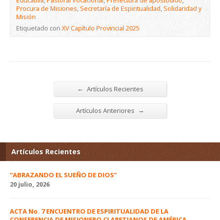
Educativa
,
Pastoral Vocacional
,
Prefectura de apostolado
,
Procura de Misiones
,
Secretaría de Espiritualidad
,
Solidaridad y
Misión
Etiquetado con
XV Capítulo Provincial 2025
←
Artículos Recientes
→
Artículos Anteriores
Artículos Recientes
“ABRAZANDO EL SUEÑO DE DIOS”
20 julio, 2026
ACTA No. 7 ENCUENTRO DE ESPIRITUALIDAD DE LA
CONFERENCIA DE MISIONERO CLARETIANOS DE AMÉRICA