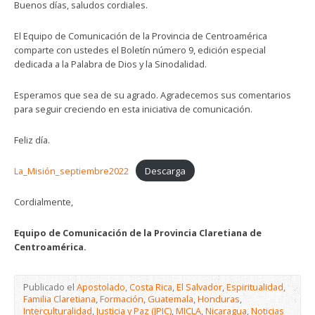
Buenos días, saludos cordiales.
El Equipo de Comunicación de la Provincia de Centroamérica
comparte con ustedes el Boletín número 9, edición especial
dedicada a la Palabra de Dios y la Sinodalidad.
Esperamos que sea de su agrado. Agradecemos sus comentarios
para seguir creciendo en esta iniciativa de comunicación.
Feliz día.
La_Misión_septiembre2022
Descarga
Cordialmente,
Equipo de Comunicación de la Provincia Claretiana de
Centroamérica.
Publicado el
Apostolado
,
Costa Rica
,
El Salvador
,
Espiritualidad
,
Familia Claretiana
,
Formación
,
Guatemala
,
Honduras
,
Interculturalidad
,
Justicia y Paz (JPIC)
,
MICLA
,
Nicaragua
,
Noticias