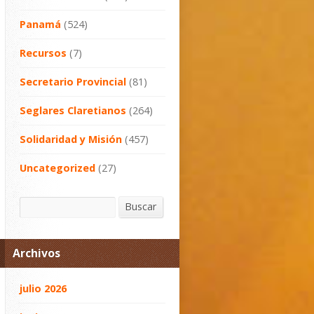
Panamá
(524)
Recursos
(7)
Secretario Provincial
(81)
Seglares Claretianos
(264)
Solidaridad y Misión
(457)
Uncategorized
(27)
Buscar
Buscar
Archivos
julio 2026