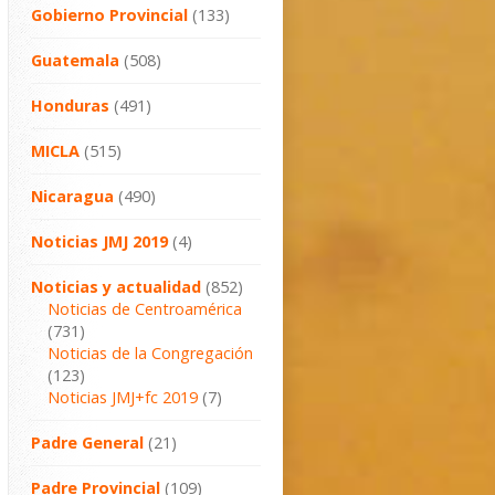
Gobierno Provincial
(133)
Guatemala
(508)
Honduras
(491)
MICLA
(515)
Nicaragua
(490)
Noticias JMJ 2019
(4)
Noticias y actualidad
(852)
Noticias de Centroamérica
(731)
Noticias de la Congregación
(123)
Noticias JMJ+fc 2019
(7)
Padre General
(21)
Padre Provincial
(109)