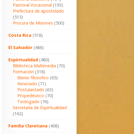
Pastoral Vocacional
(193)
Prefectura de apostolado
(513)
Procura de Misiones
(500)
Costa Rica
(518)
El Salvador
(486)
Espiritualidad
(480)
Biblioteca Multimedia
(70)
Formación
(318)
Bienio filosofico
(65)
Noviciado
(71)
Postulantado
(63)
Propedéutico
(70)
Teologado
(76)
Secretaría de Espiritualidad
(162)
Familia Claretiana
(408)