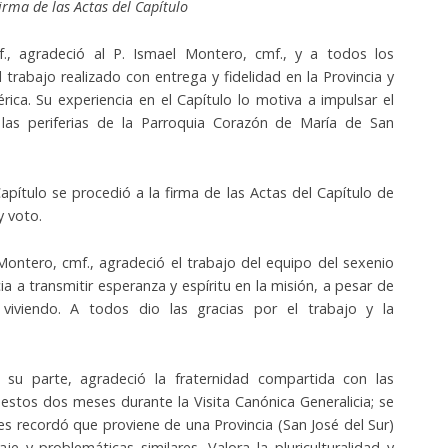
irma de las Actas del Capítulo
f., agradeció al P. Ismael Montero, cmf., y a todos los
l trabajo realizado con entrega y fidelidad en la Provincia y
rica. Su experiencia en el Capítulo lo motiva a impulsar el
 las periferias de la Parroquia Corazón de María de San
pítulo se procedió a la firma de las Actas del Capítulo de
y voto.
 Montero, cmf., agradeció el trabajo del equipo del sexenio
ia a transmitir esperanza y espíritu en la misión, a pesar de
 viviendo. A todos dio las gracias por el trabajo y la
su parte, agradeció la fraternidad compartida con las
estos dos meses durante la Visita Canónica Generalicia; se
s recordó que proviene de una Provincia (San José del Sur)
 y problemáticas similares. Valora la pluriculturalidad y