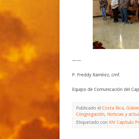
——
P. Freddy Ramírez, cmf.
Equipo de Comunicación del Cap
Publicado el
Costa Rica
,
Gobier
Congregación
,
Noticias y actu
Etiquetado con
XIV Capítulo Pr