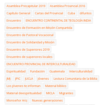
Asamblea Precapitular 2019
Asamblea Provincial 2016
Capítulo General
Cartas del Provincial
Cuba
difuntos
Encuentro
ENCUENTRO CONTINENTAL DE TEOLOGÍA INDIA
Encuentro de Formación en Misión Compartida
Encuentro de Pastoral Vocacional
Encuentro de Solidaridad y Misión
Encuentro de Superiores 2019
Encuentro de superiores locales
ENCUENTRO PROVINCIAL DE INTERCULTURALIDAD
Espiritualidad
Fundación
Guatemala
Interculturalidad
JMJ
JPIC
JUCLA
Jóvenes
Lectura Comunitaria de la Biblia
Los jóvenes te informan
Material bíblico
Material deespiritualidad
MICLA
Migrantes
Monseñor Ariz
Nuevas generaciones