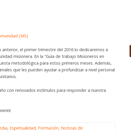
comunidad (MS)
 anterior, el primer trimestre del 2016 lo dedicaremos a
unidad misionera. En la “Guía de trabajo Misioneros en
puesta metodológica para estos primeros meses. Además,
riales que les pueden ayudar a profundizar a nivel personal
nitarios.
 año con renovados estímulos para responder a nuestra
anente
edia
,
Espiritualidad
,
Formación
,
Noticias de