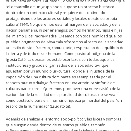
nueva carta encíclica, Laudato Si, donde él nos invita a entender que
“el desarrollo de un grupo social supone un proceso histórico
dentro de un contexto cultural y requiere del continuado
protagonismo de los actores sociales y locales desde su propia
cultura” (144). No queremos estar al margen de la sociedad y de la
nación panameña, ni ser enemigos; somos hermanos, hijos e hijas
del mismo Dios Padre-Madre. Creemos con toda humildad que los
pueblos originarios de Abya Yala ofrecemos al resto de la sociedad
un estilo de vida fraterno, comunitario, respetuoso del equilibrio de
la tierra y de todo el ser humano. Como pastoral indígena de la
Iglesia Católica deseamos establecer lazos con todas aquellas
instituciones y grupos organizados de la sociedad civil que
apuestan por un mundo pluri-cultural, donde la injusticia de la
imposición de una cultura dominante es reemplazada por el
respeto mutuo y diálogo fraterno en una armónica sinfonía de
culturas particulares. Queremos promover una nueva visión de la
nación donde la realidad de la pluralidad de culturas no se vea
como obstáculo para eliminar, sino riqueza primordial del país, “un
tesoro de la humanidad” (Laudato Si).
Además de analizar el entorno socio-político y las luces y sombras
que surgen desde dentro de nuestros pueblos, también
reflexionamos sobre nuestra realidad en la Iglesia. Notamos con