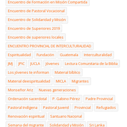
Encuentro de Formación en Misión Compartida
Encuentro de Pastoral Vocacional
Encuentro de Solidaridad y Misión
Encuentro de Superiores 2019
Encuentro de superiores locales
ENCUENTRO PROVINCIAL DE INTERCULTURALIDAD
Espiritualidad
Fundación
Guatemala
Interculturalidad
JMJ
JPIC
JUCLA
Jóvenes
Lectura Comunitaria de la Biblia
Los jóvenes te informan
Material bíblico
Material deespiritualidad
MICLA
Migrantes
Monseñor Ariz
Nuevas generaciones
Ordenación sacerdotal
P. Gabino Pérez
Padre Provincial
Pastoral Indígena
Pastoral Juvenil
Provincial
Refugiados
Renovación espiritual
Santuario Nacional
Semana del migrante
Solidaridad y Misión
Sri Lanka