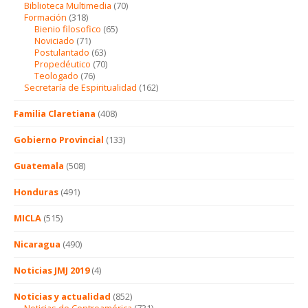
Biblioteca Multimedia
(70)
Formación
(318)
Bienio filosofico
(65)
Noviciado
(71)
Postulantado
(63)
Propedéutico
(70)
Teologado
(76)
Secretaría de Espiritualidad
(162)
Familia Claretiana
(408)
Gobierno Provincial
(133)
Guatemala
(508)
Honduras
(491)
MICLA
(515)
Nicaragua
(490)
Noticias JMJ 2019
(4)
Noticias y actualidad
(852)
Noticias de Centroamérica
(731)