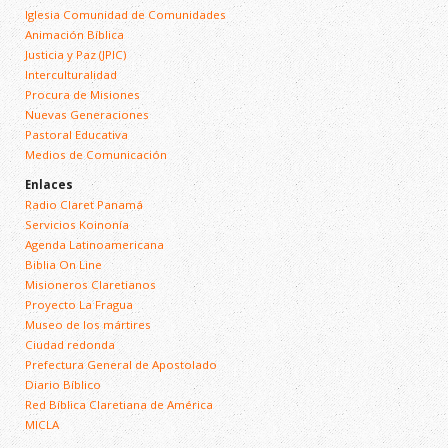
Iglesia Comunidad de Comunidades
Animación Bíblica
Justicia y Paz (JPIC)
Interculturalidad
Procura de Misiones
Nuevas Generaciones
Pastoral Educativa
Medios de Comunicación
Enlaces
Radio Claret Panamá
Servicios Koinonía
Agenda Latinoamericana
Biblia On Line
Misioneros Claretianos
Proyecto La Fragua
Museo de los mártires
Ciudad redonda
Prefectura General de Apostolado
Diario Bíblico
Red Bíblica Claretiana de América
MICLA