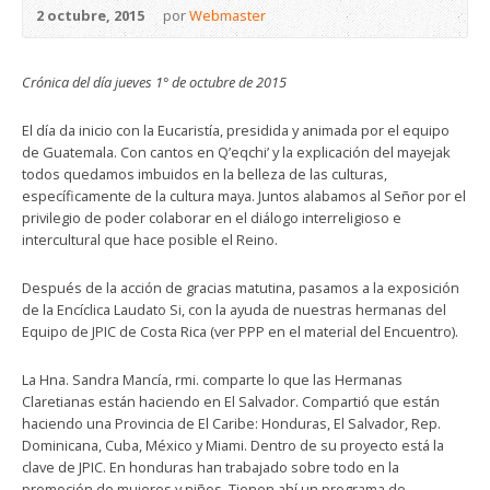
2 octubre, 2015
por
Webmaster
Crónica del día jueves 1° de octubre de 2015
El día da inicio con la Eucaristía, presidida y animada por el equipo
de Guatemala. Con cantos en Q’eqchi’ y la explicación del mayejak
todos quedamos imbuidos en la belleza de las culturas,
específicamente de la cultura maya. Juntos alabamos al Señor por el
privilegio de poder colaborar en el diálogo interreligioso e
intercultural que hace posible el Reino.
Después de la acción de gracias matutina, pasamos a la exposición
de la Encíclica Laudato Si, con la ayuda de nuestras hermanas del
Equipo de JPIC de Costa Rica (ver PPP en el material del Encuentro).
La Hna. Sandra Mancía, rmi. comparte lo que las Hermanas
Claretianas están haciendo en El Salvador. Compartió que están
haciendo una Provincia de El Caribe: Honduras, El Salvador, Rep.
Dominicana, Cuba, México y Miami. Dentro de su proyecto está la
clave de JPIC. En honduras han trabajado sobre todo en la
promoción de mujeres y niños. Tienen ahí un programa de