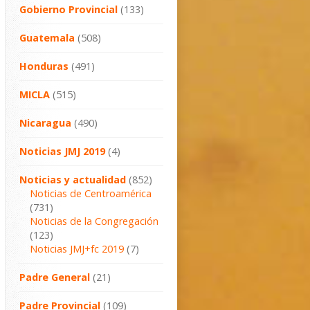
Gobierno Provincial
(133)
Guatemala
(508)
Honduras
(491)
MICLA
(515)
Nicaragua
(490)
Noticias JMJ 2019
(4)
Noticias y actualidad
(852)
Noticias de Centroamérica
(731)
Noticias de la Congregación
(123)
Noticias JMJ+fc 2019
(7)
Padre General
(21)
Padre Provincial
(109)