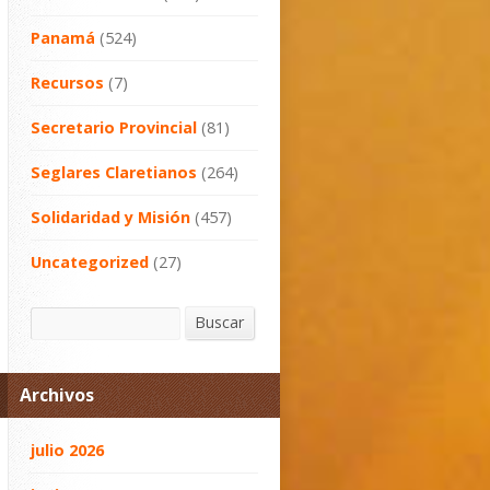
Panamá
(524)
Recursos
(7)
Secretario Provincial
(81)
Seglares Claretianos
(264)
Solidaridad y Misión
(457)
Uncategorized
(27)
Buscar
Buscar
Archivos
julio 2026