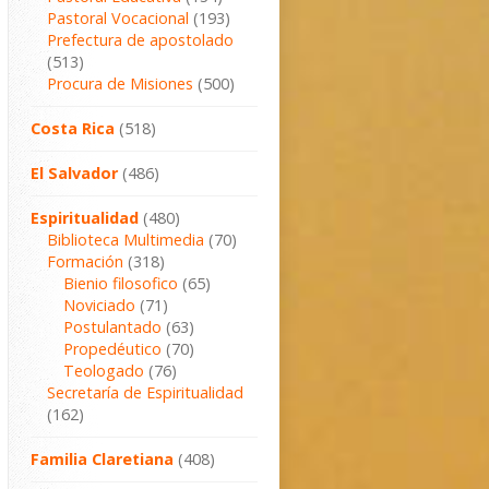
Pastoral Vocacional
(193)
Prefectura de apostolado
(513)
Procura de Misiones
(500)
Costa Rica
(518)
El Salvador
(486)
Espiritualidad
(480)
Biblioteca Multimedia
(70)
Formación
(318)
Bienio filosofico
(65)
Noviciado
(71)
Postulantado
(63)
Propedéutico
(70)
Teologado
(76)
Secretaría de Espiritualidad
(162)
Familia Claretiana
(408)