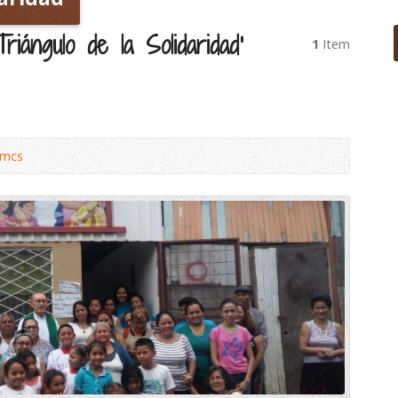
riángulo de la Solidaridad’
1
Item
omcs