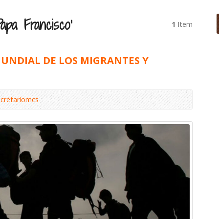
apa Francisco’
1
Item
UNDIAL DE LOS MIGRANTES Y
ecretariomcs