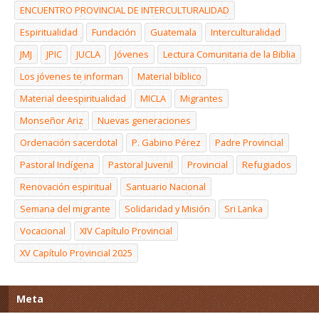
ENCUENTRO PROVINCIAL DE INTERCULTURALIDAD
Espiritualidad
Fundación
Guatemala
Interculturalidad
JMJ
JPIC
JUCLA
Jóvenes
Lectura Comunitaria de la Biblia
Los jóvenes te informan
Material bíblico
Material deespiritualidad
MICLA
Migrantes
Monseñor Ariz
Nuevas generaciones
Ordenación sacerdotal
P. Gabino Pérez
Padre Provincial
Pastoral Indígena
Pastoral Juvenil
Provincial
Refugiados
Renovación espiritual
Santuario Nacional
Semana del migrante
Solidaridad y Misión
Sri Lanka
Vocacional
XIV Capítulo Provincial
XV Capítulo Provincial 2025
Meta