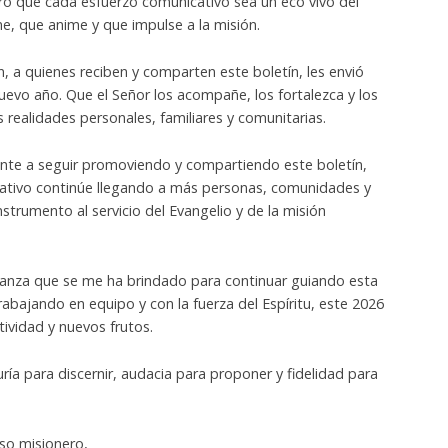
o que cada esfuerzo comunicativo sea un eco vivo del
e, que anime y que impulse a la misión.
n, a quienes reciben y comparten este boletín, les envió
uevo año. Que el Señor los acompañe, los fortalezca y los
realidades personales, familiares y comunitarias.
mente a seguir promoviendo y compartiendo este boletín,
ativo continúe llegando a más personas, comunidades y
nstrumento al servicio del Evangelio y de la misión
ianza que se me ha brindado para continuar guiando esta
rabajando en equipo y con la fuerza del Espíritu, este 2026
tividad y nuevos frutos.
ía para discernir, audacia para proponer y fidelidad para
so misionero,