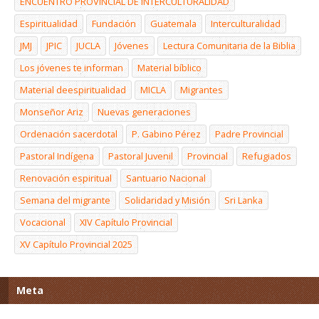
ENCUENTRO PROVINCIAL DE INTERCULTURALIDAD
Espiritualidad
Fundación
Guatemala
Interculturalidad
JMJ
JPIC
JUCLA
Jóvenes
Lectura Comunitaria de la Biblia
Los jóvenes te informan
Material bíblico
Material deespiritualidad
MICLA
Migrantes
Monseñor Ariz
Nuevas generaciones
Ordenación sacerdotal
P. Gabino Pérez
Padre Provincial
Pastoral Indígena
Pastoral Juvenil
Provincial
Refugiados
Renovación espiritual
Santuario Nacional
Semana del migrante
Solidaridad y Misión
Sri Lanka
Vocacional
XIV Capítulo Provincial
XV Capítulo Provincial 2025
Meta