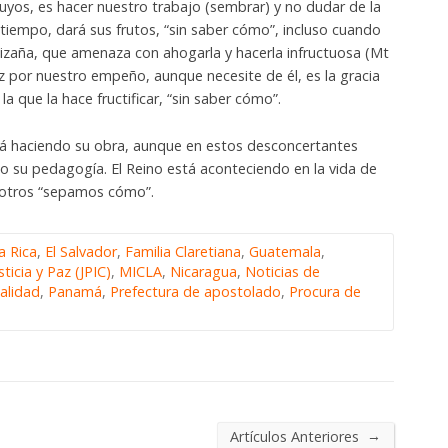
uyos, es hacer nuestro trabajo (sembrar) y no dudar de la
u tiempo, dará sus frutos, “sin saber cómo”, incluso cuando
cizaña, que amenaza con ahogarla y hacerla infructuosa (Mt
az por nuestro empeño, aunque necesite de él, es la gracia
la que la hace fructificar, “sin saber cómo”.
tá haciendo su obra, aunque en estos desconcertantes
 su pedagogía. El Reino está aconteciendo en la vida de
osotros “sepamos cómo”.
a Rica
,
El Salvador
,
Familia Claretiana
,
Guatemala
,
sticia y Paz (JPIC)
,
MICLA
,
Nicaragua
,
Noticias de
ualidad
,
Panamá
,
Prefectura de apostolado
,
Procura de
→
Artículos Anteriores