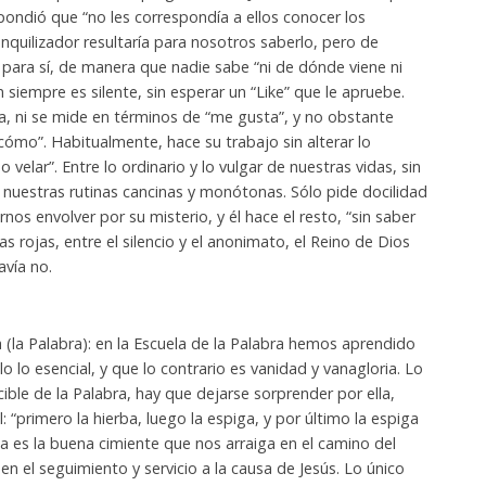
espondió que “no les correspondía a ellos conocer los
nquilizador resultaría para nosotros saberlo, pero de
va para sí, de manera que nadie sabe “ni de dónde viene ni
n siempre es silente, sin esperar un “Like” que le apruebe.
za, ni se mide en términos de “me gusta”, y no obstante
 cómo”. Habitualmente, hace su trabajo sin alterar lo
 velar”. Entre lo ordinario y lo vulgar de nuestras vidas, sin
 nuestras rutinas cancinas y monótonas. Sólo pide docilidad
rnos envolver por su misterio, y él hace el resto, “sin saber
as rojas, entre el silencio y el anonimato, el Reino de Dios
vía no.
la (la Palabra): en la Escuela de la Palabra hemos aprendido
 lo esencial, y que lo contrario es vanidad y vanagloria. Lo
ible de la Palabra, hay que dejarse sorprender por ella,
 “primero la hierba, luego la espiga, y por último la espiga
lla es la buena cimiente que nos arraiga en el camino del
n el seguimiento y servicio a la causa de Jesús. Lo único