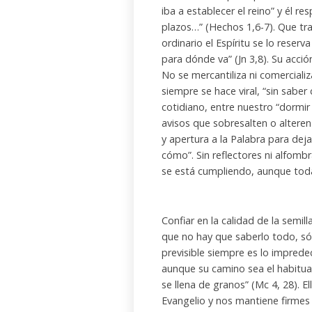
iba a establecer el reino” y él r
plazos…” (Hechos 1,6-7). Que tra
ordinario el Espíritu se lo reser
para dónde va” (Jn 3,8). Su acció
No se mercantiliza ni comerciali
siempre se hace viral, “sin saber
cotidiano, entre nuestro “dormir o
avisos que sobresalten o alteren
y apertura a la Palabra para deja
cómo”. Sin reflectores ni alfombr
se está cumpliendo, aunque toda
Confiar en la calidad de la semil
que no hay que saberlo todo, sólo
previsible siempre es lo impredec
aunque su camino sea el habitual:
se llena de granos” (Mc 4, 28). E
Evangelio y nos mantiene firmes e