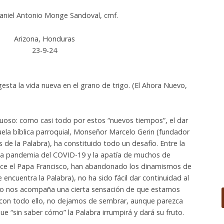
Daniel Antonio Monge Sandoval, cmf.
Arizona, Honduras
23-9-24
gesta la vida nueva en el grano de trigo. (El Ahora Nuevo,
uoso: como casi todo por estos “nuevos tiempos”, el dar
uela bíblica parroquial, Monseñor Marcelo Gerin (fundador
de la Palabra), ha constituido todo un desafío. Entre la
r la pandemia del COVID-19 y la apatía de muchos de
ice el Papa Francisco, han abandonado los dinamismos de
e encuentra la Palabra), no ha sido fácil dar continuidad al
do nos acompaña una cierta sensación de que estamos
con todo ello, no dejamos de sembrar, aunque parezca
e “sin saber cómo” la Palabra irrumpirá y dará su fruto.