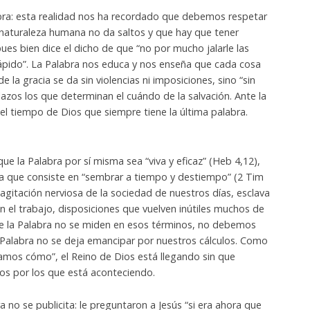
bra: esta realidad nos ha recordado que debemos respetar
a naturaleza humana no da saltos y que hay que tener
pues bien dice el dicho de que “no por mucho jalarle las
rápido”. La Palabra nos educa y nos enseña que cada cosa
e la gracia se da sin violencias ni imposiciones, sino “sin
azos los que determinan el cuándo de la salvación. Ante la
l tiempo de Dios que siempre tiene la última palabra.
ue la Palabra por sí misma sea “viva y eficaz” (Heb 4,12),
rea que consiste en “sembrar a tiempo y destiempo” (2 Tim
la agitación nerviosa de la sociedad de nuestros días, esclava
en el trabajo, disposiciones que vuelven inútiles muchos de
de la Palabra no se miden en esos términos, no debemos
 Palabra no se deja emancipar por nuestros cálculos. Como
pamos cómo”, el Reino de Dios está llegando sin que
s por los que está aconteciendo.
ra no se publicita: le preguntaron a Jesús “si era ahora que