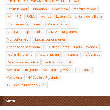
ENCUENTRO PROVINCIAL DE INTERCULTURALIDAD
Espiritualidad
Fundación
Guatemala
Interculturalidad
JMJ
JPIC
JUCLA
Jóvenes
Lectura Comunitaria de la Biblia
Los jóvenes te informan
Material bíblico
Material deespiritualidad
MICLA
Migrantes
Monseñor Ariz
Nuevas generaciones
Ordenación sacerdotal
P. Gabino Pérez
Padre Provincial
Pastoral Indígena
Pastoral Juvenil
Provincial
Refugiados
Renovación espiritual
Santuario Nacional
Semana del migrante
Solidaridad y Misión
Sri Lanka
Vocacional
XIV Capítulo Provincial
XV Capítulo Provincial 2025
Meta