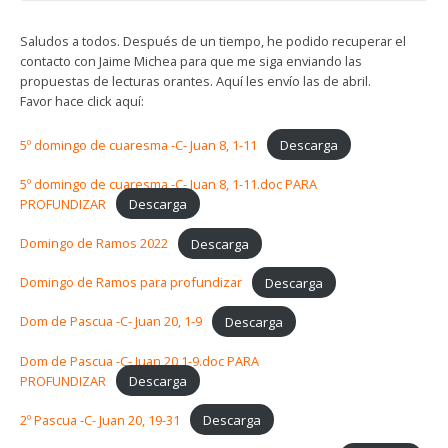
Saludos a todos. Después de un tiempo, he podido recuperar el
contacto con Jaime Michea para que me siga enviando las
propuestas de lecturas orantes. Aquí les envío las de abril.
Favor hace click aquí:
5º domingo de cuaresma -C- Juan 8, 1-11
Descarga
5º domingo de cuaresma -C- Juan 8, 1-11.doc PARA
PROFUNDIZAR
Descarga
Domingo de Ramos 2022
Descarga
Domingo de Ramos para profundizar
Descarga
Dom de Pascua -C- Juan 20, 1-9
Descarga
Dom de Pascua -C- Juan 20,1-9.doc PARA
PROFUNDIZAR
Descarga
2º Pascua -C- Juan 20, 19-31
Descarga