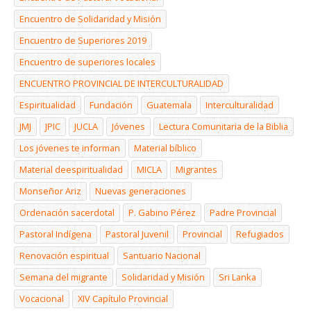
Encuentro de Solidaridad y Misión
Encuentro de Superiores 2019
Encuentro de superiores locales
ENCUENTRO PROVINCIAL DE INTERCULTURALIDAD
Espiritualidad
Fundación
Guatemala
Interculturalidad
JMJ
JPIC
JUCLA
Jóvenes
Lectura Comunitaria de la Biblia
Los jóvenes te informan
Material bíblico
Material deespiritualidad
MICLA
Migrantes
Monseñor Ariz
Nuevas generaciones
Ordenación sacerdotal
P. Gabino Pérez
Padre Provincial
Pastoral Indígena
Pastoral Juvenil
Provincial
Refugiados
Renovación espiritual
Santuario Nacional
Semana del migrante
Solidaridad y Misión
Sri Lanka
Vocacional
XIV Capítulo Provincial