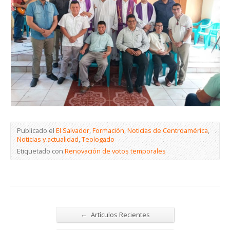
Publicado el
El Salvador
,
Formación
,
Noticias de Centroamérica
,
Noticias y actualidad
,
Teologado
Etiquetado con
Renovación de votos temporales
←
Artículos Recientes