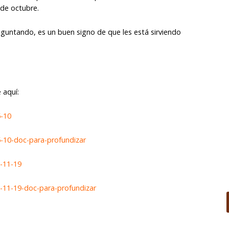
de octubre.
eguntando, es un buen signo de que les está sirviendo
 aquí:
5-10
5-10-doc-para-profundizar
7-11-19
-11-19-doc-para-profundizar