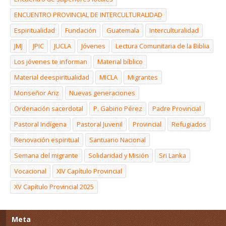
ENCUENTRO PROVINCIAL DE INTERCULTURALIDAD
Espiritualidad
Fundación
Guatemala
Interculturalidad
JMJ
JPIC
JUCLA
Jóvenes
Lectura Comunitaria de la Biblia
Los jóvenes te informan
Material bíblico
Material deespiritualidad
MICLA
Migrantes
Monseñor Ariz
Nuevas generaciones
Ordenación sacerdotal
P. Gabino Pérez
Padre Provincial
Pastoral Indígena
Pastoral Juvenil
Provincial
Refugiados
Renovación espiritual
Santuario Nacional
Semana del migrante
Solidaridad y Misión
Sri Lanka
Vocacional
XIV Capítulo Provincial
XV Capítulo Provincial 2025
Meta