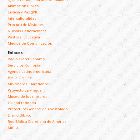
Animación Bíblica
Justicia y Paz (JPIC)
Interculturalidad
Procura de Misiones
Nuevas Generaciones
Pastoral Educativa
Medios de Comunicación
Enlaces
Radio Claret Panamá
Servicios Koinonía
Agenda Latinoamericana
Biblia On Line
Misioneros Claretianos
Proyecto La Fragua
Museo de los mártires
Ciudad redonda
Prefectura General de Apostolado
Diario Bíblico
Red Bíblica Claretiana de América
MICLA