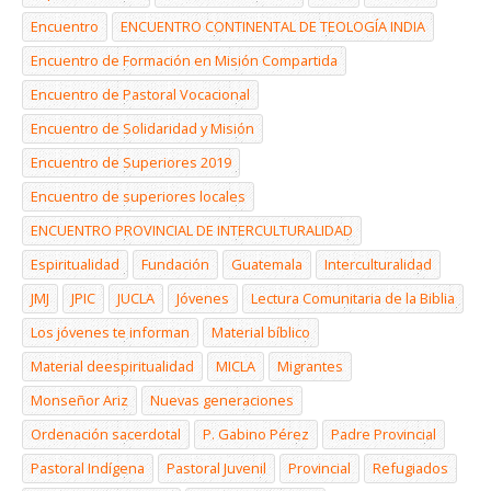
Encuentro
ENCUENTRO CONTINENTAL DE TEOLOGÍA INDIA
Encuentro de Formación en Misión Compartida
Encuentro de Pastoral Vocacional
Encuentro de Solidaridad y Misión
Encuentro de Superiores 2019
Encuentro de superiores locales
ENCUENTRO PROVINCIAL DE INTERCULTURALIDAD
Espiritualidad
Fundación
Guatemala
Interculturalidad
JMJ
JPIC
JUCLA
Jóvenes
Lectura Comunitaria de la Biblia
Los jóvenes te informan
Material bíblico
Material deespiritualidad
MICLA
Migrantes
Monseñor Ariz
Nuevas generaciones
Ordenación sacerdotal
P. Gabino Pérez
Padre Provincial
Pastoral Indígena
Pastoral Juvenil
Provincial
Refugiados