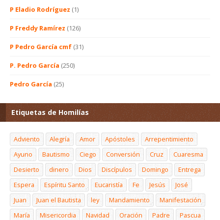
P Eladio Rodríguez
(1)
P Freddy Ramírez
(126)
P Pedro García cmf
(31)
P. Pedro García
(250)
Pedro García
(25)
Etiquetas de Homilías
Adviento
Alegría
Amor
Apóstoles
Arrepentimiento
Ayuno
Bautismo
Ciego
Conversión
Cruz
Cuaresma
Desierto
dinero
Dios
Discípulos
Domingo
Entrega
Espera
Espíritu Santo
Eucaristía
Fe
Jesús
José
Juan
Juan el Bautista
ley
Mandamiento
Manifestación
María
Misericordia
Navidad
Oración
Padre
Pascua