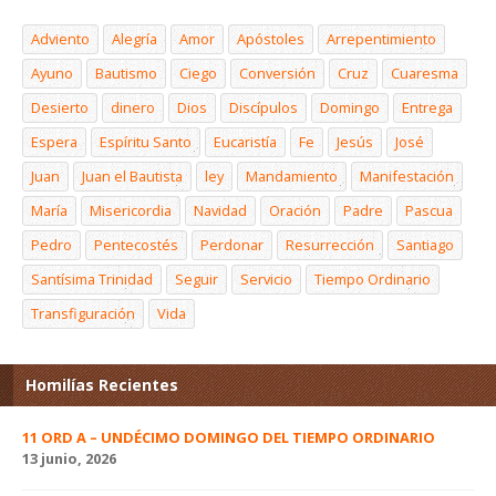
Adviento
Alegría
Amor
Apóstoles
Arrepentimiento
Ayuno
Bautismo
Ciego
Conversión
Cruz
Cuaresma
Desierto
dinero
Dios
Discípulos
Domingo
Entrega
Espera
Espíritu Santo
Eucaristía
Fe
Jesús
José
Juan
Juan el Bautista
ley
Mandamiento
Manifestación
María
Misericordia
Navidad
Oración
Padre
Pascua
Pedro
Pentecostés
Perdonar
Resurrección
Santiago
Santísima Trinidad
Seguir
Servicio
Tiempo Ordinario
Transfiguración
Vida
Homilías Recientes
11 ORD A – UNDÉCIMO DOMINGO DEL TIEMPO ORDINARIO
13 junio, 2026