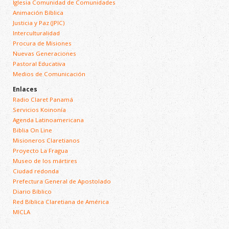
Iglesia Comunidad de Comunidades
Animación Bíblica
Justicia y Paz (JPIC)
Interculturalidad
Procura de Misiones
Nuevas Generaciones
Pastoral Educativa
Medios de Comunicación
Enlaces
Radio Claret Panamá
Servicios Koinonía
Agenda Latinoamericana
Biblia On Line
Misioneros Claretianos
Proyecto La Fragua
Museo de los mártires
Ciudad redonda
Prefectura General de Apostolado
Diario Bíblico
Red Bíblica Claretiana de América
MICLA