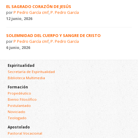
EL SAGRADO CORAZÓN DE JESÚS
por
P Pedro García cmf
,
P. Pedro García
12 junio, 2026
SOLEMNIDAD DEL CUERPO Y SANGRE DE CRISTO
por
P Pedro García cmf
,
P. Pedro García
6 junio, 2026
Espiritualidad
Secretaría de Espiritualidad
Biblioteca Multimedia
Formación
Propedéutico
Bienio Filosófico
Postulantado
Noviciado
Teologado
Apostolado
Pastoral Vocacional