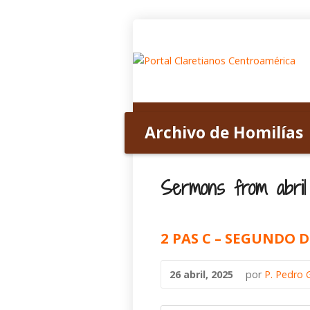
Inicio
Acerca de nosotros
Archivo de Homilías
Home
>
Archivo de Homilías
>
2025
>
abri
Sermons from abril
2 PAS C – SEGUNDO
26 abril, 2025
por
P. Pedro 