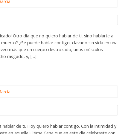
García
ficado! Otro día que no quiero hablar de ti, sino hablarte a
n muerto? ¿Se puede hablar contigo, clavado sin vida en una
o veo más que un cuerpo destrozado, unos músculos
cho rasgado, y, […]
García
 hablar de ti. Hoy quiero hablar contigo. Con la intimidad y
aste en aquella Ultima Cena que en este día celebraste con