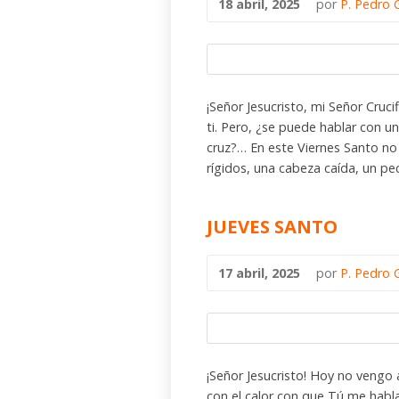
18 abril, 2025
por
P. Pedro 
¡Señor Jesucristo, mi Señor Cruci
ti. Pero, ¿se puede hablar con u
cruz?… En este Viernes Santo n
rígidos, una cabeza caída, un pe
JUEVES SANTO
17 abril, 2025
por
P. Pedro 
¡Señor Jesucristo! Hoy no vengo a
con el calor con que Tú me habl