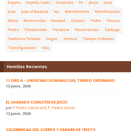
Espera
Espíritu Santo
Eucaristía
Fe
Jesús
José
Juan
Juan el Bautista
ley
Mandamiento
Manifestación
María
Misericordia
Navidad
Oración
Padre
Pascua
Pedro
Pentecostés
Perdonar
Resurrección
Santiago
Santísima Trinidad
Seguir
Servicio
Tiempo Ordinario
Transfiguración
Vida
Homilías Recientes
11 ORD A – UNDÉCIMO DOMINGO DEL TIEMPO ORDINARIO
13 junio, 2026
EL SAGRADO CORAZÓN DE JESÚS
por
P Pedro García cmf
,
P. Pedro García
12 junio, 2026
SOLEMNIDAD DEL CUERPO Y SANGRE DE CRISTO