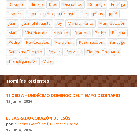
Desierto
dinero
Dios
Discípulos
Domingo
Entrega
Espera
Espíritu Santo
Eucaristía
Fe
Jesús
José
Juan
Juan el Bautista
ley
Mandamiento
Manifestación
María
Misericordia
Navidad
Oración
Padre
Pascua
Pedro
Pentecostés
Perdonar
Resurrección
Santiago
Santísima Trinidad
Seguir
Servicio
Tiempo Ordinario
Transfiguración
Vida
Homilías Recientes
11 ORD A – UNDÉCIMO DOMINGO DEL TIEMPO ORDINARIO
13 junio, 2026
EL SAGRADO CORAZÓN DE JESÚS
por
P Pedro García cmf
,
P. Pedro García
12 junio, 2026