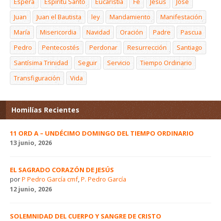
Espera
Espíritu Santo
Eucaristía
Fe
Jesús
José
Juan
Juan el Bautista
ley
Mandamiento
Manifestación
María
Misericordia
Navidad
Oración
Padre
Pascua
Pedro
Pentecostés
Perdonar
Resurrección
Santiago
Santísima Trinidad
Seguir
Servicio
Tiempo Ordinario
Transfiguración
Vida
Homilías Recientes
11 ORD A – UNDÉCIMO DOMINGO DEL TIEMPO ORDINARIO
13 junio, 2026
EL SAGRADO CORAZÓN DE JESÚS
por
P Pedro García cmf
,
P. Pedro García
12 junio, 2026
SOLEMNIDAD DEL CUERPO Y SANGRE DE CRISTO