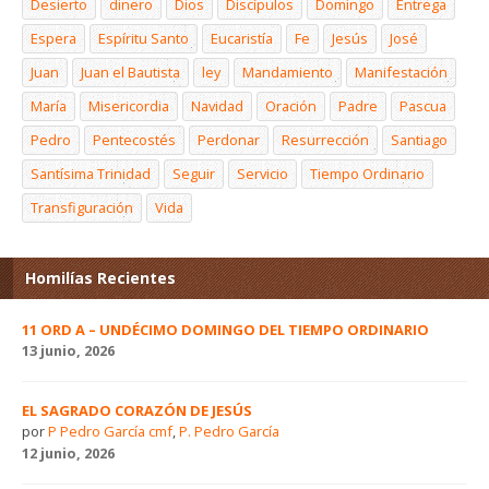
Desierto
dinero
Dios
Discípulos
Domingo
Entrega
Espera
Espíritu Santo
Eucaristía
Fe
Jesús
José
Juan
Juan el Bautista
ley
Mandamiento
Manifestación
María
Misericordia
Navidad
Oración
Padre
Pascua
Pedro
Pentecostés
Perdonar
Resurrección
Santiago
Santísima Trinidad
Seguir
Servicio
Tiempo Ordinario
Transfiguración
Vida
Homilías Recientes
11 ORD A – UNDÉCIMO DOMINGO DEL TIEMPO ORDINARIO
13 junio, 2026
EL SAGRADO CORAZÓN DE JESÚS
por
P Pedro García cmf
,
P. Pedro García
12 junio, 2026