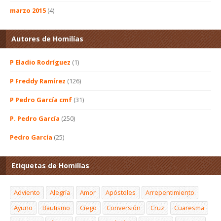
marzo 2015
(4)
Autores de Homilías
P Eladio Rodríguez
(1)
P Freddy Ramírez
(126)
P Pedro García cmf
(31)
P. Pedro García
(250)
Pedro García
(25)
Etiquetas de Homilías
Adviento
Alegría
Amor
Apóstoles
Arrepentimiento
Ayuno
Bautismo
Ciego
Conversión
Cruz
Cuaresma