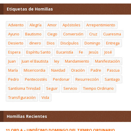
Etiquetas de Homilías
Adviento
Alegría
Amor
Apóstoles
Arrepentimiento
Ayuno
Bautismo
Ciego
Conversión
Cruz
Cuaresma
Desierto
dinero
Dios
Discípulos
Domingo
Entrega
Espera
Espíritu Santo
Eucaristía
Fe
Jesús
José
Juan
Juan el Bautista
ley
Mandamiento
Manifestación
María
Misericordia
Navidad
Oración
Padre
Pascua
Pedro
Pentecostés
Perdonar
Resurrección
Santiago
Santísima Trinidad
Seguir
Servicio
Tiempo Ordinario
Transfiguración
Vida
Homilías Recientes
11 ORD A – UNDÉCIMO DOMINGO DEL TIEMPO ORDINARIO