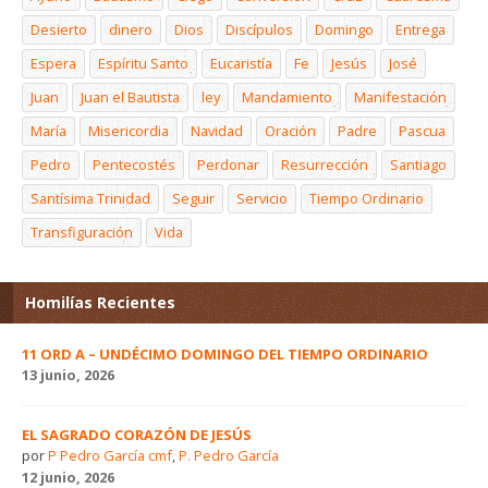
Desierto
dinero
Dios
Discípulos
Domingo
Entrega
Espera
Espíritu Santo
Eucaristía
Fe
Jesús
José
Juan
Juan el Bautista
ley
Mandamiento
Manifestación
María
Misericordia
Navidad
Oración
Padre
Pascua
Pedro
Pentecostés
Perdonar
Resurrección
Santiago
Santísima Trinidad
Seguir
Servicio
Tiempo Ordinario
Transfiguración
Vida
Homilías Recientes
11 ORD A – UNDÉCIMO DOMINGO DEL TIEMPO ORDINARIO
13 junio, 2026
EL SAGRADO CORAZÓN DE JESÚS
por
P Pedro García cmf
,
P. Pedro García
12 junio, 2026