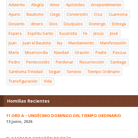
Adviento
Alegría
Amor
Apóstoles
Arrepentimiento
Ayuno
Bautismo
Ciego
Conversión
Cruz
Cuaresma
Desierto
dinero
Dios
Discípulos
Domingo
Entrega
Espera
Espíritu Santo
Eucaristía
Fe
Jesús
José
Juan
Juan el Bautista
ley
Mandamiento
Manifestación
María
Misericordia
Navidad
Oración
Padre
Pascua
Pedro
Pentecostés
Perdonar
Resurrección
Santiago
Santísima Trinidad
Seguir
Servicio
Tiempo Ordinario
Transfiguración
Vida
Homilías Recientes
11 ORD A – UNDÉCIMO DOMINGO DEL TIEMPO ORDINARIO
13 junio, 2026