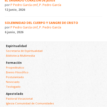
EL SAGRADO CORAZÓN DE JESÚS
por
P Pedro García cmf
,
P. Pedro García
12 junio, 2026
SOLEMNIDAD DEL CUERPO Y SANGRE DE CRISTO
por
P Pedro García cmf
,
P. Pedro García
6 junio, 2026
Espiritualidad
Secretaría de Espiritualidad
Biblioteca Multimedia
Formación
Propedéutico
Bienio Filosófico
Postulantado
Noviciado
Teologado
Apostolado
Pastoral Vocacional
Iglesia Comunidad de Comunidades