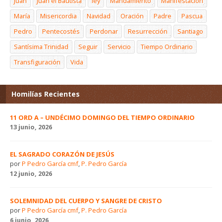
Juan
Juan el Bautista
ley
Mandamiento
Manifestación
María
Misericordia
Navidad
Oración
Padre
Pascua
Pedro
Pentecostés
Perdonar
Resurrección
Santiago
Santísima Trinidad
Seguir
Servicio
Tiempo Ordinario
Transfiguración
Vida
Homilías Recientes
11 ORD A – UNDÉCIMO DOMINGO DEL TIEMPO ORDINARIO
13 junio, 2026
EL SAGRADO CORAZÓN DE JESÚS
por
P Pedro García cmf
,
P. Pedro García
12 junio, 2026
SOLEMNIDAD DEL CUERPO Y SANGRE DE CRISTO
por
P Pedro García cmf
,
P. Pedro García
6 junio, 2026