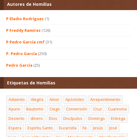
Autores de Homilías
P Eladio Rodríguez
(1)
P Freddy Ramírez
(126)
P Pedro García cmf
(31)
P. Pedro García
(250)
Pedro García
(25)
Etiquetas de Homilías
Adviento
Alegría
Amor
Apóstoles
Arrepentimiento
Ayuno
Bautismo
Ciego
Conversión
Cruz
Cuaresma
Desierto
dinero
Dios
Discípulos
Domingo
Entrega
Espera
Espíritu Santo
Eucaristía
Fe
Jesús
José