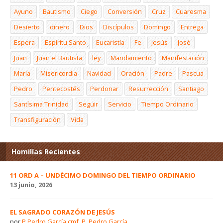
Ayuno
Bautismo
Ciego
Conversión
Cruz
Cuaresma
Desierto
dinero
Dios
Discípulos
Domingo
Entrega
Espera
Espíritu Santo
Eucaristía
Fe
Jesús
José
Juan
Juan el Bautista
ley
Mandamiento
Manifestación
María
Misericordia
Navidad
Oración
Padre
Pascua
Pedro
Pentecostés
Perdonar
Resurrección
Santiago
Santísima Trinidad
Seguir
Servicio
Tiempo Ordinario
Transfiguración
Vida
Homilías Recientes
11 ORD A – UNDÉCIMO DOMINGO DEL TIEMPO ORDINARIO
13 junio, 2026
EL SAGRADO CORAZÓN DE JESÚS
por
P Pedro García cmf
,
P. Pedro García