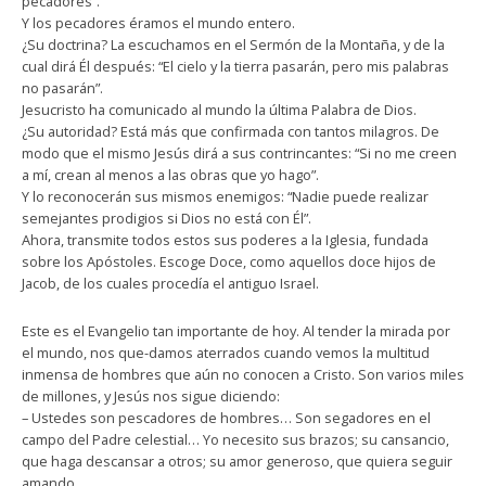
pecadores”.
Y los pecadores éramos el mundo entero.
¿Su doctrina? La escuchamos en el Sermón de la Montaña, y de la
cual dirá Él después: “El cielo y la tierra pasarán, pero mis palabras
no pasarán”.
Jesucristo ha comunicado al mundo la última Palabra de Dios.
¿Su autoridad? Está más que confirmada con tantos milagros. De
modo que el mismo Jesús dirá a sus contrincantes: “Si no me creen
a mí, crean al menos a las obras que yo hago”.
Y lo reconocerán sus mismos enemigos: “Nadie puede realizar
semejantes prodigios si Dios no está con Él”.
Ahora, transmite todos estos sus poderes a la Iglesia, fundada
sobre los Apóstoles. Escoge Doce, como aquellos doce hijos de
Jacob, de los cuales procedía el antiguo Israel.
Este es el Evangelio tan importante de hoy. Al tender la mirada por
el mundo, nos que-damos aterrados cuando vemos la multitud
inmensa de hombres que aún no conocen a Cristo. Son varios miles
de millones, y Jesús nos sigue diciendo:
– Ustedes son pescadores de hombres… Son segadores en el
campo del Padre celestial… Yo necesito sus brazos; su cansancio,
que haga descansar a otros; su amor generoso, que quiera seguir
amando…