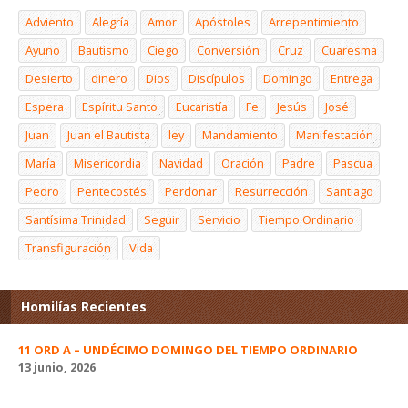
Adviento
Alegría
Amor
Apóstoles
Arrepentimiento
Ayuno
Bautismo
Ciego
Conversión
Cruz
Cuaresma
Desierto
dinero
Dios
Discípulos
Domingo
Entrega
Espera
Espíritu Santo
Eucaristía
Fe
Jesús
José
Juan
Juan el Bautista
ley
Mandamiento
Manifestación
María
Misericordia
Navidad
Oración
Padre
Pascua
Pedro
Pentecostés
Perdonar
Resurrección
Santiago
Santísima Trinidad
Seguir
Servicio
Tiempo Ordinario
Transfiguración
Vida
Homilías Recientes
11 ORD A – UNDÉCIMO DOMINGO DEL TIEMPO ORDINARIO
13 junio, 2026