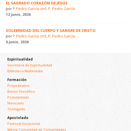
EL SAGRADO CORAZÓN DE JESÚS
por
P Pedro García cmf
,
P. Pedro García
12 junio, 2026
SOLEMNIDAD DEL CUERPO Y SANGRE DE CRISTO
por
P Pedro García cmf
,
P. Pedro García
6 junio, 2026
Espiritualidad
Secretaría de Espiritualidad
Biblioteca Multimedia
Formación
Propedéutico
Bienio Filosófico
Postulantado
Noviciado
Teologado
Apostolado
Pastoral Vocacional
Iglesia Comunidad de Comunidades