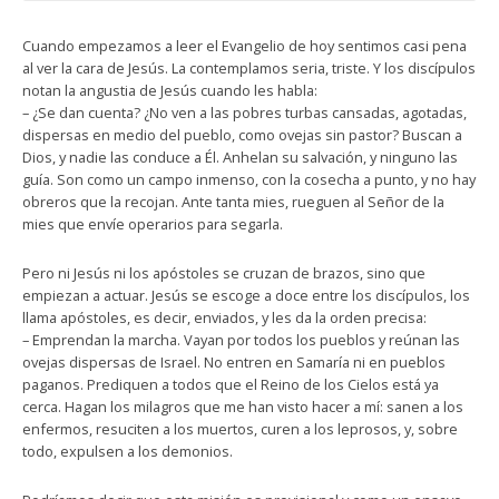
Cuando empezamos a leer el Evangelio de hoy sentimos casi pena
al ver la cara de Jesús. La contemplamos seria, triste. Y los discípulos
notan la angustia de Jesús cuando les habla:
– ¿Se dan cuenta? ¿No ven a las pobres turbas cansadas, agotadas,
dispersas en medio del pueblo, como ovejas sin pastor? Buscan a
Dios, y nadie las conduce a Él. Anhelan su salvación, y ninguno las
guía. Son como un campo inmenso, con la cosecha a punto, y no hay
obreros que la recojan. Ante tanta mies, rueguen al Señor de la
mies que envíe operarios para segarla.
Pero ni Jesús ni los apóstoles se cruzan de brazos, sino que
empiezan a actuar. Jesús se escoge a doce entre los discípulos, los
llama apóstoles, es decir, enviados, y les da la orden precisa:
– Emprendan la marcha. Vayan por todos los pueblos y reúnan las
ovejas dispersas de Israel. No entren en Samaría ni en pueblos
paganos. Prediquen a todos que el Reino de los Cielos está ya
cerca. Hagan los milagros que me han visto hacer a mí: sanen a los
enfermos, resuciten a los muertos, curen a los leprosos, y, sobre
todo, expulsen a los demonios.