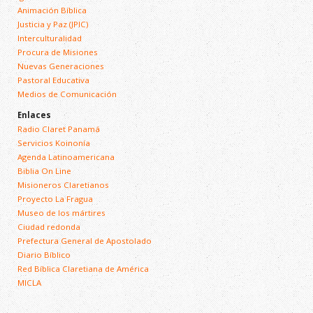
Animación Bíblica
Justicia y Paz (JPIC)
Interculturalidad
Procura de Misiones
Nuevas Generaciones
Pastoral Educativa
Medios de Comunicación
Enlaces
Radio Claret Panamá
Servicios Koinonía
Agenda Latinoamericana
Biblia On Line
Misioneros Claretianos
Proyecto La Fragua
Museo de los mártires
Ciudad redonda
Prefectura General de Apostolado
Diario Bíblico
Red Bíblica Claretiana de América
MICLA