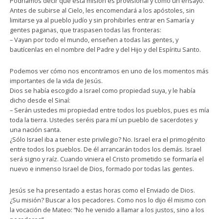
Podríamos decir que esta misión es provisional y como un ensayo.
Antes de subirse al Cielo, les encomendará a los apóstoles, sin
limitarse ya al pueblo judío y sin prohibirles entrar en Samaría y
gentes paganas, que traspasen todas las fronteras:
– Vayan por todo el mundo, enseñen a todas las gentes, y
bautícenlas en el nombre del Padre y del Hijo y del Espíritu Santo.
Podemos ver cómo nos encontramos en uno de los momentos más
importantes de la vida de Jesús.
Dios se había escogido a Israel como propiedad suya, y le había
dicho desde el Sinaí:
– Serán ustedes mi propiedad entre todos los pueblos, pues es mía
toda la tierra. Ustedes seréis para mí un pueblo de sacerdotes y
una nación santa.
¿Sólo Israel iba a tener este privilegio? No. Israel era el primogénito
entre todos los pueblos. De él arrancarán todos los demás. Israel
será signo y raíz. Cuando viniera el Cristo prometido se formaría el
nuevo e inmenso Israel de Dios, formado por todas las gentes.
Jesús se ha presentado a estas horas como el Enviado de Dios.
¿Su misión? Buscar a los pecadores. Como nos lo dijo él mismo con
la vocación de Mateo: “No he venido a llamar a los justos, sino a los