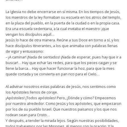
La Iglesia no debe encerrarse en sí misma. En los tiempos de Jesús,
los maestros de la ley formaban su escuela en los atrios del templo,
en la plaza del pueblo, en la puerta de la ciudad o en la propia casa.
Era una escuela sedentaria, a la cual invitaba el maestro: ¡que
vengan los discípulos aquí!…
Jesús lo hace de otra manera. Reúne a sus Doce en torno a sí, y los
hace discípulos itinerantes, a los que animaba con palabras llenas
de vigor y entusiasmo:
– ¡A caminar! ¡Nada de sentados! ¡Nada de esperar, pues hay que ir a
buscar!… Hay que echar las redes, para que los peces caigan y se
llene la barca… Hay que hacer funcionar la hoz, para que la mies
quede cortada y se convierta en pan rico para el Cielo…
Al adivinar nosotros estas palabras de Jesús, nos sentimos como
los Apóstoles llenos de coraje.
¡Apóstoles! ¡Todos apóstoles! Pero, ¿Dónde y cómo? Empecemos
por nuestro alrededor. Como Jesús y los apóstoles, que empezaron
por los de su pueblo Israel. Que nuestros paisanos y los que nos
rodean sean para Cristo…
Y después, a tender la mirada lejos. Según nuestras posibilidades,
todos trabajamos por las Misiones. Al menos con la oración. Y la