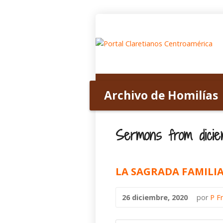
Inicio
Acerca de nosotros
Archivo de Homilías
Home
>
Archivo de Homilías
>
2020
>
dic
Sermons from dicie
LA SAGRADA FAMILIA
26 diciembre, 2020
por
P F