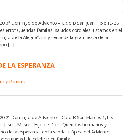
 3º Domingo de Adviento – Ciclo B San Juan 1,6-8.19-28:
esierto” Queridas familias, saludos cordiales. Estamos en el
ngo de la Alegría”, muy cerca de la gran fiesta de la
mpo […]
 DE LA ESPERANZA
eddy Ramírez
 2º Domingo de Adviento – Ciclo B San Marcos 1,1-8:
e Jesús, Mesías, Hijo de Dios” Queridos hermanos y
o de la esperanza, en la senda utópica del Adviento.
ortunidad de celebrar en familia […]