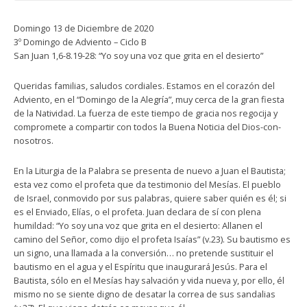
Domingo 13 de Diciembre de 2020
3º Domingo de Adviento – Ciclo B
San Juan 1,6-8.19-28: “Yo soy una voz que grita en el desierto”
Queridas familias, saludos cordiales. Estamos en el corazón del
Adviento, en el “Domingo de la Alegría”, muy cerca de la gran fiesta
de la Natividad. La fuerza de este tiempo de gracia nos regocija y
compromete a compartir con todos la Buena Noticia del Dios-con-
nosotros.
En la Liturgia de la Palabra se presenta de nuevo a Juan el Bautista;
esta vez como el profeta que da testimonio del Mesías. El pueblo
de Israel, conmovido por sus palabras, quiere saber quién es él; si
es el Enviado, Elías, o el profeta. Juan declara de sí con plena
humildad: “Yo soy una voz que grita en el desierto: Allanen el
camino del Señor, como dijo el profeta Isaías” (v.23). Su bautismo es
un signo, una llamada a la conversión… no pretende sustituir el
bautismo en el agua y el Espíritu que inaugurará Jesús. Para el
Bautista, sólo en el Mesías hay salvación y vida nueva y, por ello, él
mismo no se siente digno de desatar la correa de sus sandalias