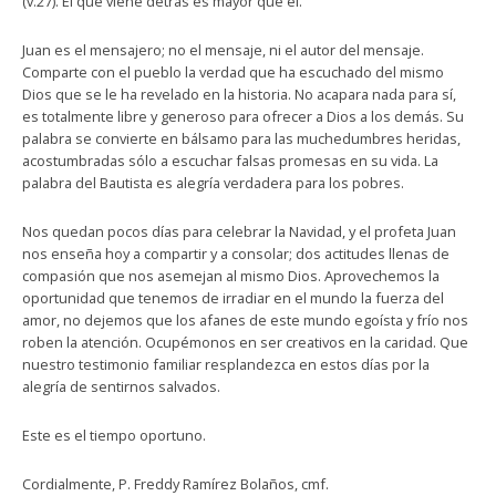
(v.27). El que viene detrás es mayor que él.
Juan es el mensajero; no el mensaje, ni el autor del mensaje.
Comparte con el pueblo la verdad que ha escuchado del mismo
Dios que se le ha revelado en la historia. No acapara nada para sí,
es totalmente libre y generoso para ofrecer a Dios a los demás. Su
palabra se convierte en bálsamo para las muchedumbres heridas,
acostumbradas sólo a escuchar falsas promesas en su vida. La
palabra del Bautista es alegría verdadera para los pobres.
Nos quedan pocos días para celebrar la Navidad, y el profeta Juan
nos enseña hoy a compartir y a consolar; dos actitudes llenas de
compasión que nos asemejan al mismo Dios. Aprovechemos la
oportunidad que tenemos de irradiar en el mundo la fuerza del
amor, no dejemos que los afanes de este mundo egoísta y frío nos
roben la atención. Ocupémonos en ser creativos en la caridad. Que
nuestro testimonio familiar resplandezca en estos días por la
alegría de sentirnos salvados.
Este es el tiempo oportuno.
Cordialmente, P. Freddy Ramírez Bolaños, cmf.