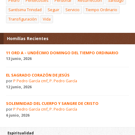
Pedro
Pentecostés
Perdonar
Resurrección
Santiago
Santísima Trinidad
Seguir
Servicio
Tiempo Ordinario
Transfiguración
Vida
Homilías Recientes
11 ORD A – UNDÉCIMO DOMINGO DEL TIEMPO ORDINARIO
13 junio, 2026
EL SAGRADO CORAZÓN DE JESÚS
por
P Pedro García cmf
,
P. Pedro García
12 junio, 2026
SOLEMNIDAD DEL CUERPO Y SANGRE DE CRISTO
por
P Pedro García cmf
,
P. Pedro García
6 junio, 2026
Espiritualidad