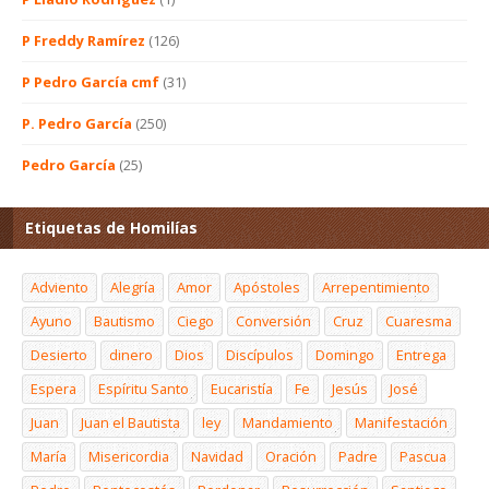
P Freddy Ramírez
(126)
P Pedro García cmf
(31)
P. Pedro García
(250)
Pedro García
(25)
Etiquetas de Homilías
Adviento
Alegría
Amor
Apóstoles
Arrepentimiento
Ayuno
Bautismo
Ciego
Conversión
Cruz
Cuaresma
Desierto
dinero
Dios
Discípulos
Domingo
Entrega
Espera
Espíritu Santo
Eucaristía
Fe
Jesús
José
Juan
Juan el Bautista
ley
Mandamiento
Manifestación
María
Misericordia
Navidad
Oración
Padre
Pascua