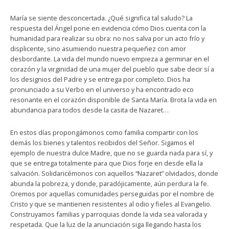
María se siente desconcertada. ¿Qué significa tal saludo? La
respuesta del Ángel pone en evidencia cómo Dios cuenta con la
humanidad para realizar su obra: no nos salva por un acto frío y
displicente, sino asumiendo nuestra pequeñez con amor
desbordante. La vida del mundo nuevo empieza a germinar en el
corazón y la virginidad de una mujer del pueblo que sabe decir sí a
los designios del Padre y se entrega por completo. Dios ha
pronunciado a su Verbo en el universo y ha encontrado eco
resonante en el corazón disponible de Santa María. Brota la vida en
abundancia para todos desde la casita de Nazaret…
En estos días propongámonos como familia compartir con los
demás los bienes y talentos recibidos del Señor. Sigamos el
ejemplo de nuestra dulce Madre, que no se guarda nada para sí, y
que se entrega totalmente para que Dios forje en desde ella la
salvación. Solidaricémonos con aquellos “Nazaret” olvidados, donde
abunda la pobreza, y donde, paradójicamente, aún perdura la fe.
Oremos por aquellas comunidades perseguidas por el nombre de
Cristo y que se mantienen resistentes al odio y fieles al Evangelio.
Construyamos familias y parroquias donde la vida sea valorada y
respetada. Que la luz de la anunciación siga llegando hasta los