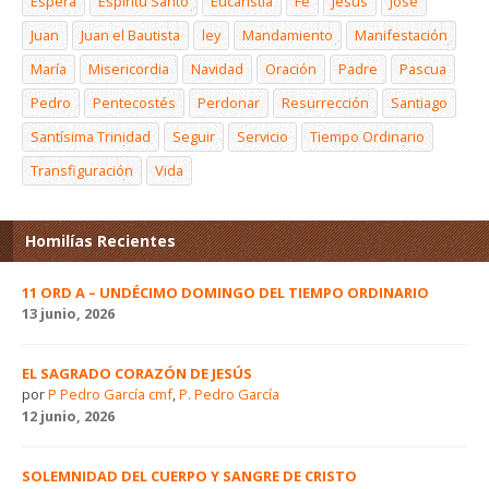
Espera
Espíritu Santo
Eucaristía
Fe
Jesús
José
Juan
Juan el Bautista
ley
Mandamiento
Manifestación
María
Misericordia
Navidad
Oración
Padre
Pascua
Pedro
Pentecostés
Perdonar
Resurrección
Santiago
Santísima Trinidad
Seguir
Servicio
Tiempo Ordinario
Transfiguración
Vida
Homilías Recientes
11 ORD A – UNDÉCIMO DOMINGO DEL TIEMPO ORDINARIO
13 junio, 2026
EL SAGRADO CORAZÓN DE JESÚS
por
P Pedro García cmf
,
P. Pedro García
12 junio, 2026
SOLEMNIDAD DEL CUERPO Y SANGRE DE CRISTO