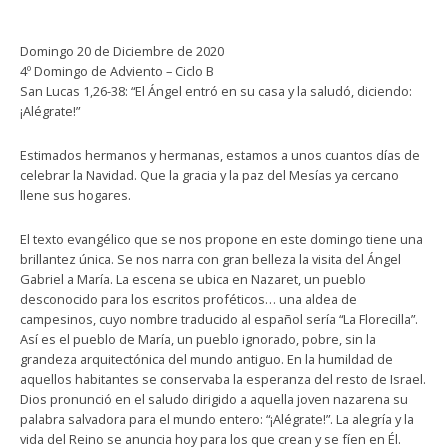
Domingo 20 de Diciembre de 2020
4º Domingo de Adviento – Ciclo B
San Lucas 1,26-38: “El Ángel entró en su casa y la saludó, diciendo:
¡Alégrate!”
Estimados hermanos y hermanas, estamos a unos cuantos días de
celebrar la Navidad. Que la gracia y la paz del Mesías ya cercano
llene sus hogares.
El texto evangélico que se nos propone en este domingo tiene una
brillantez única. Se nos narra con gran belleza la visita del Ángel
Gabriel a María. La escena se ubica en Nazaret, un pueblo
desconocido para los escritos proféticos… una aldea de
campesinos, cuyo nombre traducido al español sería “La Florecilla”.
Así es el pueblo de María, un pueblo ignorado, pobre, sin la
grandeza arquitectónica del mundo antiguo. En la humildad de
aquellos habitantes se conservaba la esperanza del resto de Israel.
Dios pronunció en el saludo dirigido a aquella joven nazarena su
palabra salvadora para el mundo entero: “¡Alégrate!”. La alegría y la
vida del Reino se anuncia hoy para los que crean y se fíen en Él.