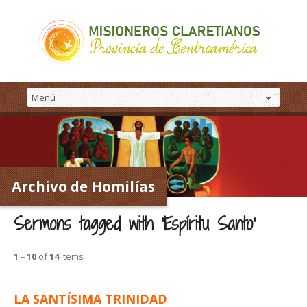
Archivo de Homilías
Sermons tagged with ‘Espíritu Santo’
1
–
10
of
14
items
LA SANTÍSIMA TRINIDAD