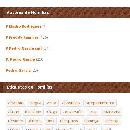
Autores de Homilías
P Eladio Rodríguez
(1)
P Freddy Ramírez
(126)
P Pedro García cmf
(31)
P. Pedro García
(250)
Pedro García
(25)
Etiquetas de Homilías
Adviento
Alegría
Amor
Apóstoles
Arrepentimiento
Ayuno
Bautismo
Ciego
Conversión
Cruz
Cuaresma
Desierto
dinero
Dios
Discípulos
Domingo
Entrega
Espera
Espíritu Santo
Eucaristía
Fe
Jesús
José