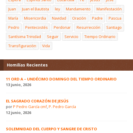
Juan
Juan el Bautista
ley
Mandamiento
Manifestación
María
Misericordia
Navidad
Oración
Padre
Pascua
Pedro
Pentecostés
Perdonar
Resurrección
Santiago
Santísima Trinidad
Seguir
Servicio
Tiempo Ordinario
Transfiguración
Vida
Homilías Recientes
11 ORD A – UNDÉCIMO DOMINGO DEL TIEMPO ORDINARIO
13 junio, 2026
EL SAGRADO CORAZÓN DE JESÚS
por
P Pedro García cmf
,
P. Pedro García
12 junio, 2026
SOLEMNIDAD DEL CUERPO Y SANGRE DE CRISTO