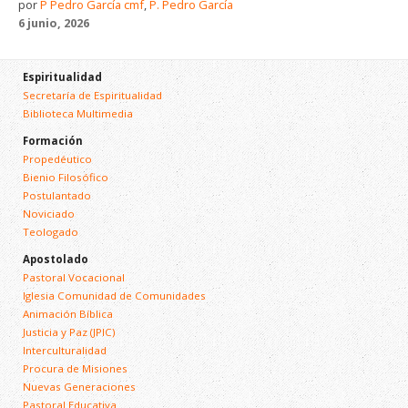
por
P Pedro García cmf
,
P. Pedro García
6 junio, 2026
Espiritualidad
Secretaría de Espiritualidad
Biblioteca Multimedia
Formación
Propedéutico
Bienio Filosófico
Postulantado
Noviciado
Teologado
Apostolado
Pastoral Vocacional
Iglesia Comunidad de Comunidades
Animación Bíblica
Justicia y Paz (JPIC)
Interculturalidad
Procura de Misiones
Nuevas Generaciones
Pastoral Educativa