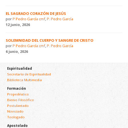
EL SAGRADO CORAZÓN DE JESÚS
por
P Pedro García cmf
,
P. Pedro García
12 junio, 2026
SOLEMNIDAD DEL CUERPO Y SANGRE DE CRISTO
por
P Pedro García cmf
,
P. Pedro García
6 junio, 2026
Espiritualidad
Secretaría de Espiritualidad
Biblioteca Multimedia
Formación
Propedéutico
Bienio Filosófico
Postulantado
Noviciado
Teologado
Apostolado