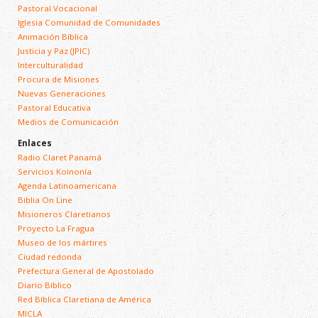
Pastoral Vocacional
Iglesia Comunidad de Comunidades
Animación Bíblica
Justicia y Paz (JPIC)
Interculturalidad
Procura de Misiones
Nuevas Generaciones
Pastoral Educativa
Medios de Comunicación
Enlaces
Radio Claret Panamá
Servicios Koinonía
Agenda Latinoamericana
Biblia On Line
Misioneros Claretianos
Proyecto La Fragua
Museo de los mártires
Ciudad redonda
Prefectura General de Apostolado
Diario Bíblico
Red Bíblica Claretiana de América
MICLA