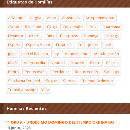
Etiquetas de Homilías
Adviento
Alegría
Amor
Apóstoles
Arrepentimiento
Ayuno
Bautismo
Ciego
Conversión
Cruz
Cuaresma
Desierto
dinero
Dios
Discípulos
Domingo
Entrega
Espera
Espíritu Santo
Eucaristía
Fe
Jesús
José
Juan
Juan el Bautista
ley
Mandamiento
Manifestación
María
Misericordia
Navidad
Oración
Padre
Pascua
Pedro
Pentecostés
Perdonar
Resurrección
Santiago
Santísima Trinidad
Seguir
Servicio
Tiempo Ordinario
Transfiguración
Vida
Homilías Recientes
11 ORD A – UNDÉCIMO DOMINGO DEL TIEMPO ORDINARIO
13 junio, 2026