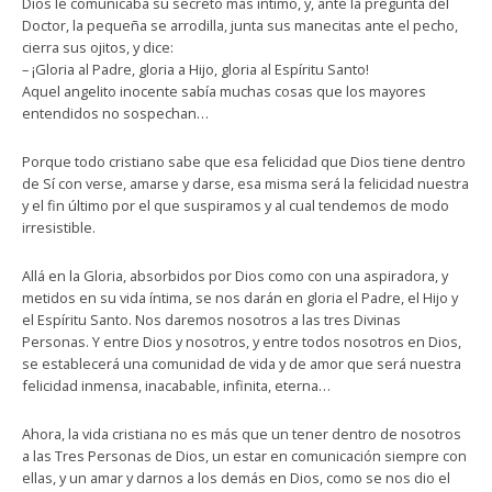
Dios le comunicaba su secreto más íntimo, y, ante la pregunta del
Doctor, la pequeña se arrodilla, junta sus manecitas ante el pecho,
cierra sus ojitos, y dice:
– ¡Gloria al Padre, gloria a Hijo, gloria al Espíritu Santo!
Aquel angelito inocente sabía muchas cosas que los mayores
entendidos no sospechan…
Porque todo cristiano sabe que esa felicidad que Dios tiene dentro
de Sí con verse, amarse y darse, esa misma será la felicidad nuestra
y el fin último por el que suspiramos y al cual tendemos de modo
irresistible.
Allá en la Gloria, absorbidos por Dios como con una aspiradora, y
metidos en su vida íntima, se nos darán en gloria el Padre, el Hijo y
el Espíritu Santo. Nos daremos nosotros a las tres Divinas
Personas. Y entre Dios y nosotros, y entre todos nosotros en Dios,
se establecerá una comunidad de vida y de amor que será nuestra
felicidad inmensa, inacabable, infinita, eterna…
Ahora, la vida cristiana no es más que un tener dentro de nosotros
a las Tres Personas de Dios, un estar en comunicación siempre con
ellas, y un amar y darnos a los demás en Dios, como se nos dio el