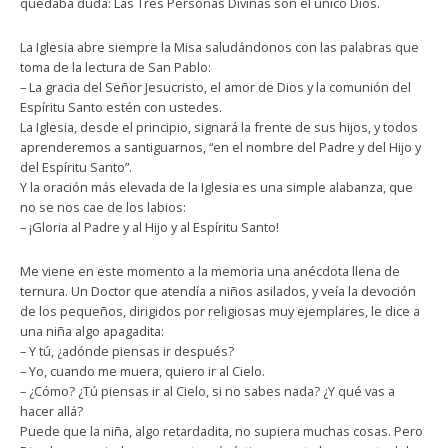
quedaba duda: Las Tres Personas Divinas son el único Dios.
La Iglesia abre siempre la Misa saludándonos con las palabras que
toma de la lectura de San Pablo:
– La gracia del Señor Jesucristo, el amor de Dios y la comunión del
Espíritu Santo estén con ustedes.
La Iglesia, desde el principio, signará la frente de sus hijos, y todos
aprenderemos a santiguarnos, “en el nombre del Padre y del Hijo y
del Espíritu Santo”.
Y la oración más elevada de la Iglesia es una simple alabanza, que
no se nos cae de los labios:
– ¡Gloria al Padre y al Hijo y al Espíritu Santo!
Me viene en este momento a la memoria una anécdota llena de
ternura. Un Doctor que atendía a niños asilados, y veía la devoción
de los pequeños, dirigidos por religiosas muy ejemplares, le dice a
una niña algo apagadita:
– Y tú, ¿adónde piensas ir después?
– Yo, cuando me muera, quiero ir al Cielo.
– ¿Cómo? ¿Tú piensas ir al Cielo, si no sabes nada? ¿Y qué vas a
hacer allá?
Puede que la niña, algo retardadita, no supiera muchas cosas. Pero