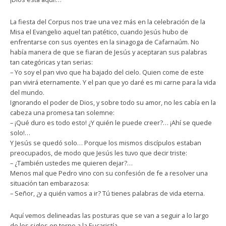
La fiesta del Corpus nos trae una vez más en la celebración de la
Misa el Evangelio aquel tan patético, cuando Jesús hubo de
enfrentarse con sus oyentes en la sinagoga de Cafarnaúm. No
había manera de que se fiaran de Jesús y aceptaran sus palabras
tan categóricas y tan serias:
– Yo soy el pan vivo que ha bajado del cielo. Quien come de este
pan vivirá eternamente. Y el pan que yo daré es mi carne para la vida
del mundo.
Ignorando el poder de Dios, y sobre todo su amor, no les cabía en la
cabeza una promesa tan solemne:
– ¡Qué duro es todo esto! ¿Y quién le puede creer?… ¡Ahí se quede
solo!…
Y Jesús se quedó solo… Porque los mismos discípulos estaban
preocupados, de modo que Jesús les tuvo que decir triste:
– ¿También ustedes me quieren dejar?…
Menos mal que Pedro vino con su confesión de fe a resolver una
situación tan embarazosa:
– Señor, ¿y a quién vamos a ir? Tú tienes palabras de vida eterna.
Aquí vemos delineadas las posturas que se van a seguir a lo largo
de los siglos en torno a la Eucaristía.