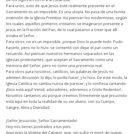
Para unos, esto de que Jesús esté realmente presente en el
Sacramento es un imposible. Es una utopía. No pasa de una bonita
invención de la Iglesia Primitiva. Así piensan los modernistas, según
los cuales aquellos primeros cristianos se imaginaron presente a
Jesús en la Fracción del Pan, de lo cual pasaron a creer que allí
estaba el Señor…
Para otros, no es un imposible, porque Dios lo puede todo. Pudo
hacerlo, pero no lo hizo: se contentó con dejar el pan como un
recuerdo. Así piensan nuestros hermanos separados en las
Iglesias protestantes, que aceptan el Sacramento como una
memoria del Señor, pero no como una presencia real.
Para otros para nosotros, católicos, las palabras de Jesús no
admiten discusión: lo dijo, lo podía hacer, y lo hizo. De este modo, la
Iglesia Católica no cambia nunca de parecer, y lo confiesa cantando:
¡Dios está aquí! Venid, adoradores, adoremos a Cristo Redentor!…
Nosotros cantamos así porque creemos firmemente que Jesucristo
está aquí en toda la realidad de su ser divino: con su Cuerpo,
Sangre, Alma y Divinidad.
¡Señor Jesucristo, Señor Sacramentado!
Hoy nos tienes postrados a tus pies.
Aquí eres la Víctima del Calvario, que, sin sufrir ni morir de nuevo,