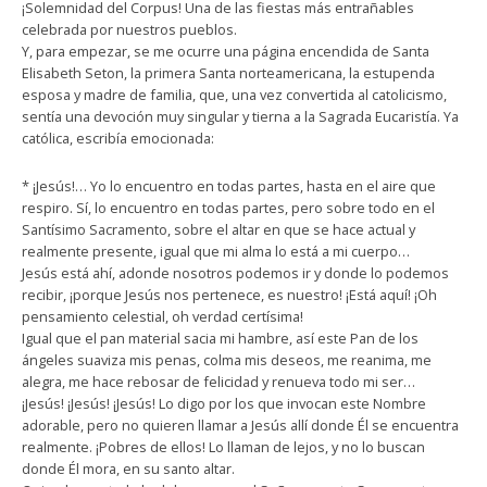
¡Solemnidad del Corpus! Una de las fiestas más entrañables
celebrada por nuestros pueblos.
Y, para empezar, se me ocurre una página encendida de Santa
Elisabeth Seton, la primera Santa norteamericana, la estupenda
esposa y madre de familia, que, una vez convertida al catolicismo,
sentía una devoción muy singular y tierna a la Sagrada Eucaristía. Ya
católica, escribía emocionada:
* ¡Jesús!… Yo lo encuentro en todas partes, hasta en el aire que
respiro. Sí, lo encuentro en todas partes, pero sobre todo en el
Santísimo Sacramento, sobre el altar en que se hace actual y
realmente presente, igual que mi alma lo está a mi cuerpo…
Jesús está ahí, adonde nosotros podemos ir y donde lo podemos
recibir, ¡porque Jesús nos pertenece, es nuestro! ¡Está aquí! ¡Oh
pensamiento celestial, oh verdad certísima!
Igual que el pan material sacia mi hambre, así este Pan de los
ángeles suaviza mis penas, colma mis deseos, me reanima, me
alegra, me hace rebosar de felicidad y renueva todo mi ser…
¡Jesús! ¡Jesús! ¡Jesús! Lo digo por los que invocan este Nombre
adorable, pero no quieren llamar a Jesús allí donde Él se encuentra
realmente. ¡Pobres de ellos! Lo llaman de lejos, y no lo buscan
donde Él mora, en su santo altar.