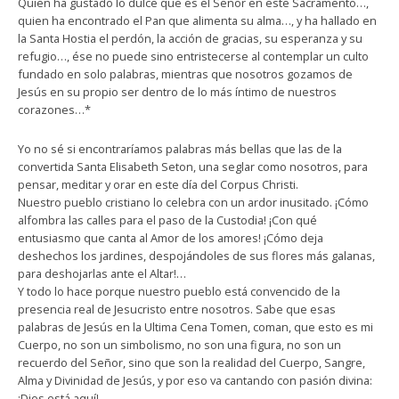
Quien ha gustado lo dulce que es el Señor en este Sacramento…,
quien ha encontrado el Pan que alimenta su alma…, y ha hallado en
la Santa Hostia el perdón, la acción de gracias, su esperanza y su
refugio…, ése no puede sino entristecerse al contemplar un culto
fundado en solo palabras, mientras que nosotros gozamos de
Jesús en su propio ser dentro de lo más íntimo de nuestros
corazones…*
Yo no sé si encontraríamos palabras más bellas que las de la
convertida Santa Elisabeth Seton, una seglar como nosotros, para
pensar, meditar y orar en este día del Corpus Christi.
Nuestro pueblo cristiano lo celebra con un ardor inusitado. ¡Cómo
alfombra las calles para el paso de la Custodia! ¡Con qué
entusiasmo que canta al Amor de los amores! ¡Cómo deja
deshechos los jardines, despojándoles de sus flores más galanas,
para deshojarlas ante el Altar!…
Y todo lo hace porque nuestro pueblo está convencido de la
presencia real de Jesucristo entre nosotros. Sabe que esas
palabras de Jesús en la Ultima Cena Tomen, coman, que esto es mi
Cuerpo, no son un simbolismo, no son una figura, no son un
recuerdo del Señor, sino que son la realidad del Cuerpo, Sangre,
Alma y Divinidad de Jesús, y por eso va cantando con pasión divina:
¡Dios está aquí!…