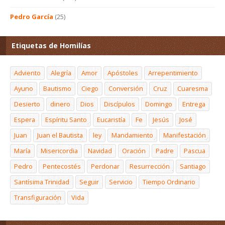
Pedro García
(25)
Etiquetas de Homilías
Adviento
Alegría
Amor
Apóstoles
Arrepentimiento
Ayuno
Bautismo
Ciego
Conversión
Cruz
Cuaresma
Desierto
dinero
Dios
Discípulos
Domingo
Entrega
Espera
Espíritu Santo
Eucaristía
Fe
Jesús
José
Juan
Juan el Bautista
ley
Mandamiento
Manifestación
María
Misericordia
Navidad
Oración
Padre
Pascua
Pedro
Pentecostés
Perdonar
Resurrección
Santiago
Santísima Trinidad
Seguir
Servicio
Tiempo Ordinario
Transfiguración
Vida