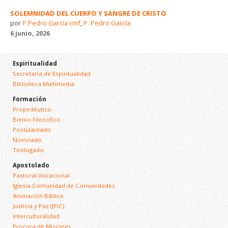
SOLEMNIDAD DEL CUERPO Y SANGRE DE CRISTO
por
P Pedro García cmf
,
P. Pedro García
6 junio, 2026
Espiritualidad
Secretaría de Espiritualidad
Biblioteca Multimedia
Formación
Propedéutico
Bienio Filosófico
Postulantado
Noviciado
Teologado
Apostolado
Pastoral Vocacional
Iglesia Comunidad de Comunidades
Animación Bíblica
Justicia y Paz (JPIC)
Interculturalidad
Procura de Misiones