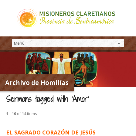
Archivo de Homilías
Sermons tagged with ‘Amor’
1
–
10
of
14
items
EL SAGRADO CORAZÓN DE JESÚS