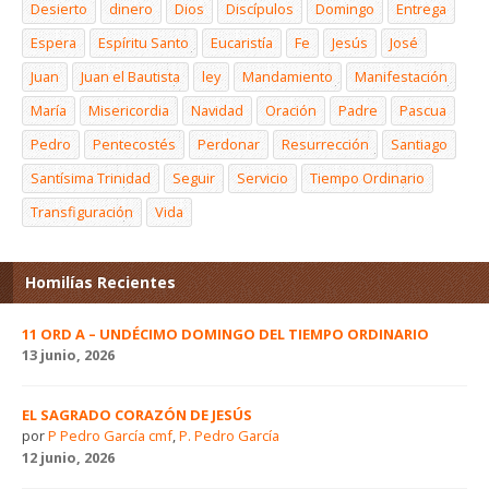
Desierto
dinero
Dios
Discípulos
Domingo
Entrega
Espera
Espíritu Santo
Eucaristía
Fe
Jesús
José
Juan
Juan el Bautista
ley
Mandamiento
Manifestación
María
Misericordia
Navidad
Oración
Padre
Pascua
Pedro
Pentecostés
Perdonar
Resurrección
Santiago
Santísima Trinidad
Seguir
Servicio
Tiempo Ordinario
Transfiguración
Vida
Homilías Recientes
11 ORD A – UNDÉCIMO DOMINGO DEL TIEMPO ORDINARIO
13 junio, 2026
EL SAGRADO CORAZÓN DE JESÚS
por
P Pedro García cmf
,
P. Pedro García
12 junio, 2026