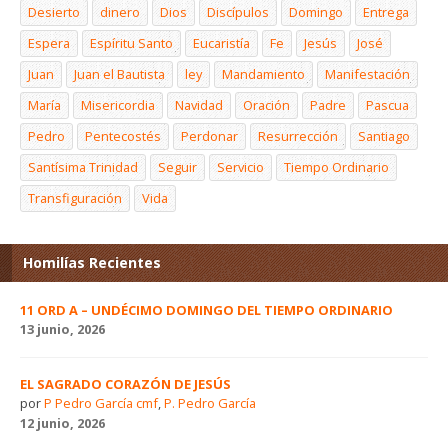
Desierto
dinero
Dios
Discípulos
Domingo
Entrega
Espera
Espíritu Santo
Eucaristía
Fe
Jesús
José
Juan
Juan el Bautista
ley
Mandamiento
Manifestación
María
Misericordia
Navidad
Oración
Padre
Pascua
Pedro
Pentecostés
Perdonar
Resurrección
Santiago
Santísima Trinidad
Seguir
Servicio
Tiempo Ordinario
Transfiguración
Vida
Homilías Recientes
11 ORD A – UNDÉCIMO DOMINGO DEL TIEMPO ORDINARIO
13 junio, 2026
EL SAGRADO CORAZÓN DE JESÚS
por
P Pedro García cmf
,
P. Pedro García
12 junio, 2026