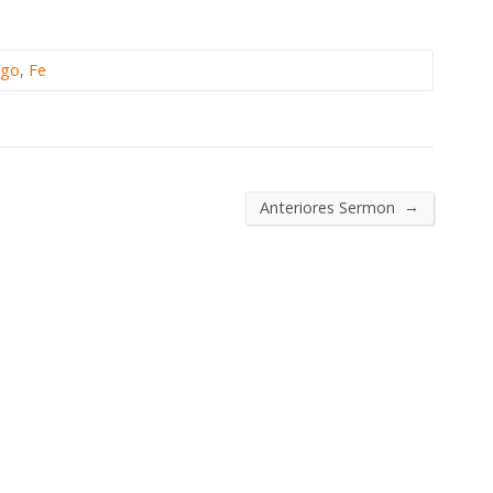
ngo
,
Fe
→
Anteriores Sermon