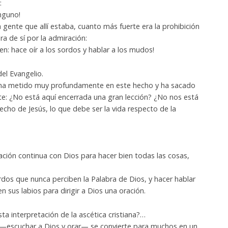
:
inguno!
 gente que allí estaba, cuanto más fuerte era la prohibición
a de sí por la admiración:
en: hace oír a los sordos y hablar a los mudos!
del Evangelio.
se ha metido muy profundamente en este hecho y ha sacado
: ¿No está aquí encerrada una gran lección? ¿No nos está
echo de Jesús, lo que debe ser la vida respecto de la
ación continua con Dios para hacer bien todas las cosas,
ordos que nunca perciben la Palabra de Dios, y hacer hablar
sus labios para dirigir a Dios una oración.
ta interpretación de la ascética cristiana?…
 —escuchar a Dios y orar— se convierte para muchos en un