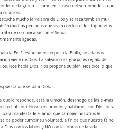
l poder de la gracia —como en el caso del sordomudo— que
u curación.
 escucha mucho la Palabra de Dios y se reza también mu-
mbién muchas personas que viven con los oídos taponados
 trata de comunicarse con el Señor.
ntimamente ligadas.
para la Fe. Si estudiamos un poco la Biblia, nos damos
ación viene de Dios. La salvación es gracia, es regalo de
 Dios. Nos habla Dios. Nos propone su plan. Nos dice lo que
respuesta que se da a Dios.
a que le responde, está la Oración, desahogo de las al-mas
nos ha hablado. Nosotros oramos y hablamos con Dios para
; para manifestarle el amor que también nosotros le
rza de poder cumplir su voluntad, a fin de que nuestra fe no
 a Dios con los labios y NO con las obras de la vida…