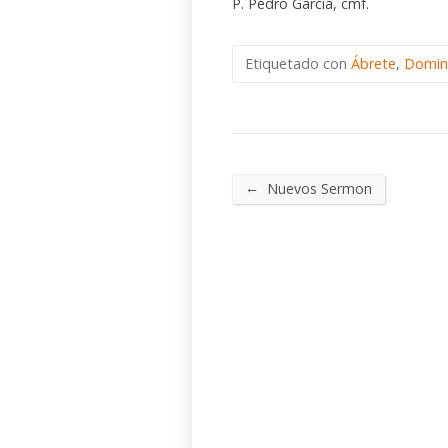
P. Pedro García, cmf.
Etiquetado con
Ábrete
,
Domi
←
Nuevos Sermon