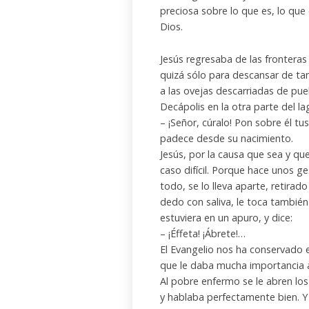
preciosa sobre lo que es, lo que 
Dios.
Jesús regresaba de las fronteras
quizá sólo para descansar de tan
a las ovejas descarriadas de pueb
Decápolis en la otra parte del l
– ¡Señor, cúralo! Pon sobre él t
padece desde su nacimiento.
Jesús, por la causa que sea y qu
caso difícil. Porque hace unos g
todo, se lo lleva aparte, retirad
dedo con saliva, le toca también
estuviera en un apuro, y dice:
– ¡Éffeta! ¡Ábrete!…
El Evangelio nos ha conservado e
que le daba mucha importancia a
Al pobre enfermo se le abren los
y hablaba perfectamente bien. Y 