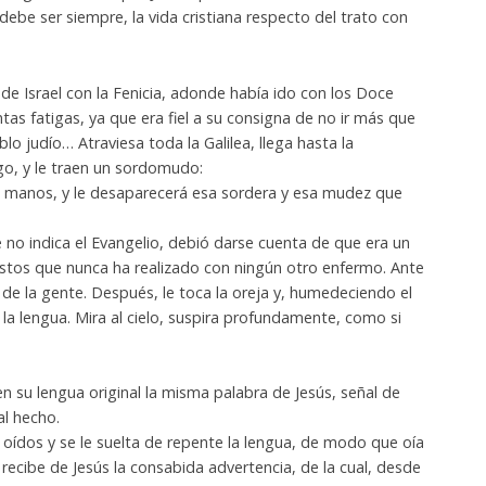
debe ser siempre, la vida cristiana respecto del trato con
 de Israel con la Fenicia, adonde había ido con los Doce
tas fatigas, ya que era fiel a su consigna de no ir más que
lo judío… Atraviesa toda la Galilea, llega hasta la
ago, y le traen un sordomudo:
us manos, y le desaparecerá esa sordera y esa mudez que
e no indica el Evangelio, debió darse cuenta de que era un
estos que nunca ha realizado con ningún otro enfermo. Ante
o de la gente. Después, le toca la oreja y, humedeciendo el
 la lengua. Mira al cielo, suspira profundamente, como si
n su lengua original la misma palabra de Jesús, señal de
l hecho.
 oídos y se le suelta de repente la lengua, de modo que oía
recibe de Jesús la consabida advertencia, de la cual, desde