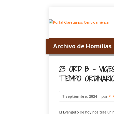
Inicio
Acerca de nosotros
Archivo de Homilías
Home
>
Archivo de Homilías
>
View Ser
23 ORD B – VIG
TIEMPO ORDINARI
7 septiembre, 2024
por
P. 
El Evangelio de hoy nos trae un